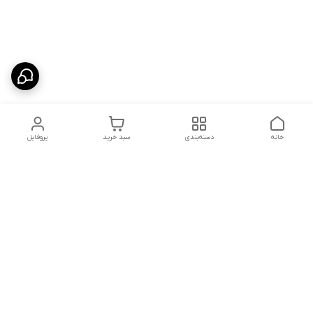
خانه
دسته‌بندی
سبد خرید
پروفایل
دسترسی سریع
شلوار بگ مردانه پارچه‌ای
استایل اولد مانی مردانه
راهنمای کامل ست کردن