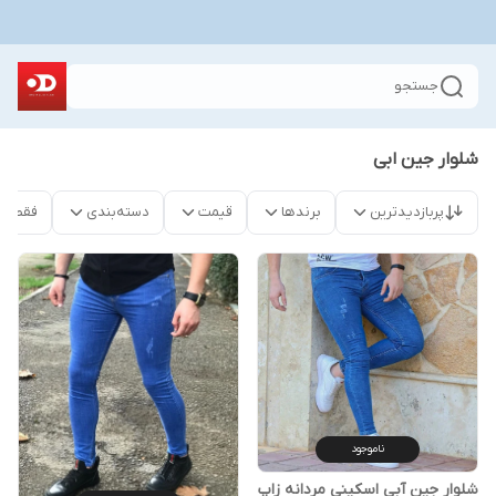
جستجو
شلوار جین ابی
پربازدیدترین
برندها
قیمت
دسته‌بندی
فقط م
ناموجود
شلوار جین آبی اسکینی مردانه زاپ