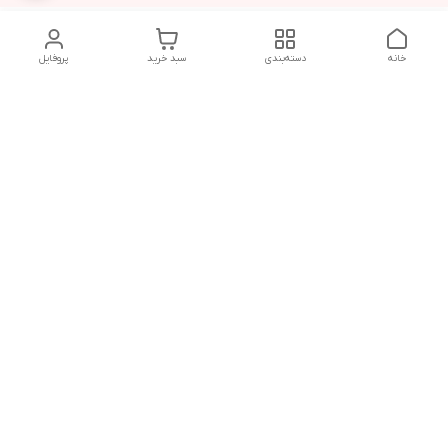
خانه
دسته‌بندی
سبد خرید
پروفایل
دسترسی سریع
شلوار بگ مردانه پارچه‌ای
استایل اولد مانی مردانه
راهنمای کامل ست کردن
اورجینال دیلم پلاس +
شلوارک مردانه در سال 202۶
بهترین تیپ اسپرت پسرانه
رنگ سال 1405
تجربه خرید از اورجینال
شرایط تعویض یا عودت
دیلم
سفارش