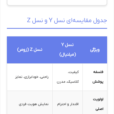
جدول مقایسه‌ای نسل Y و نسل Z
نسل Y
ویژگی
نسل Z (زومر)
(میلنیال)
فلسفه
کیفیت،
راحتی، خودابرازی، تمایز
پوشش
کلاسیک، مدرن
اولویت
اقتدار و احترام
نمایش هویت فردی
اصلی