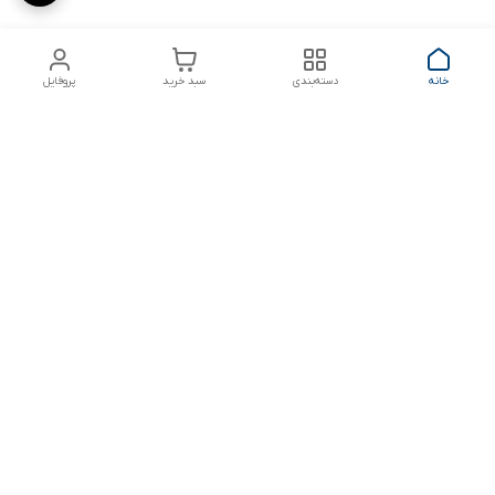
خانه
دسته‌بندی
سبد خرید
پروفایل
دسترسی سریع
شلوار بگ مردانه پارچه‌ای
استایل اولد مانی مردانه
راهنمای کامل ست کردن
اورجینال دیلم پلاس +
شلوارک مردانه در سال 202۶
بهترین تیپ اسپرت پسرانه
رنگ سال 1405
تجربه خرید از اورجینال
شرایط تعویض یا عودت
دیلم
سفارش