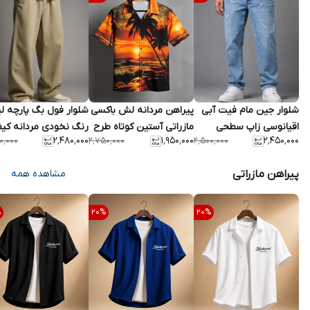
شلوار جین مام فیت آبی
پیراهن مردانه لش باکسی
شلوار فول بگ پارچه ل
اقیانوسی زاپ سطحی
مازراتی آستین کوتاه طرح
رنگ نخودی مردانه کی
۲٬۴۸۰٬۰۰۰
۱٬۹۵۰٬۰۰۰
۲٬۴۵۰٬۰۰۰
۰٬۰۰۰
۲٬۷۵۰٬۰۰۰
۲٬۵۰۰٬۰۰۰
کیفیت عالی 2026 /
ساحلی 3 بعدی / اورجینال
تضمین شده / اورجینا
اورجینال دیلم
دیلم
دیلم T52
پیراهن مازراتی
مشاهده همه
%
20
%
20
%