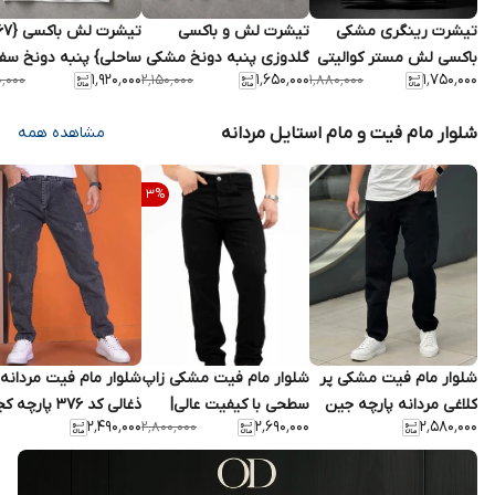
تیشرت رینگری مشکی
تیشرت لش و باکسی
تیشرت لش باکسی
باکسی لش مستر کوالیتی
گلدوزی پنبه دونخ مشکی
ساحلی} پنبه دونخ سف
۱٬۹۲۰٬۰۰۰
۱٬۶۵۰٬۰۰۰
۱٬۷۵۰٬۰۰۰
۰٬۰۰۰
۲٬۱۵۰٬۰۰۰
۱٬۸۸۰٬۰۰۰
کیفیت فوق استثنایی |
طرح پسر مینیمال ترند /
طرح استیکر ترند /
اورجینال دیلم
اورجینال دیلم
اورجینال دیلم
شلوار مام فیت و مام استایل مردانه
مشاهده همه
3
%
شلوار مام فیت مشکی پر
شلوار مام فیت مشکی زاپ
شلوار مام فیت مردانه
کلاغی مردانه پارچه جین
سطحی با کیفیت عالی|
ذغالی کد ۳۷۶ پارچه
۲٬۴۹۰٬۰۰۰
۲٬۶۹۰٬۰۰۰
۲٬۵۸۰٬۰۰۰
۲٬۸۰۰٬۰۰۰
گرم بالا
فوق‌العاده شیک و خفن کد
2026
965