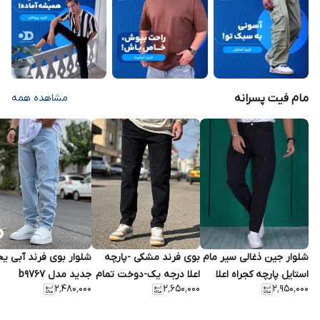
مام فیت پسرانه
مشاهده همه
شلوار جین ذغالی سیر مام
بوی فرند مشکی -پارچه
شلوار بوی فرند آبی ی
استایل پارچه کجراه اعلا
اعلا درجه یک-دوخت تمام
جدید مدل b9767
۲٬۴۸۰٬۰۰۰
۲٬۶۵۰٬۰۰۰
۲٬۹۵۰٬۰۰۰
کیفیت بی نظیر
صنعتی - اورجینال دیلم
-سایزبندی کامل