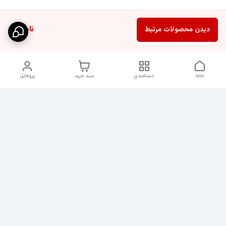
ناموجود
دیدن محصولات مرتبط
خانه
دسته‌بندی
سبد خرید
پروفایل
دسترسی سریع
شلوار بگ مردانه پارچه‌ای
استایل اولد مانی مردانه
راهنمای کامل ست کردن
اورجینال دیلم پلاس +
شلوارک مردانه در سال
202۶