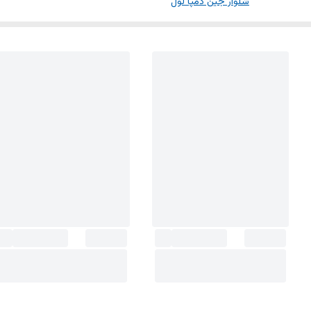
شلوار جین دمپا لول