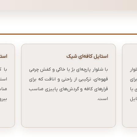
استایل کافه‌ای شیک
استا
ار
با شلوار پارچه‌ای بژ یا خاکی و کفش چرمی
با ک
رای
قهوه‌ای، ترکیبی از راحتی و اناقت که برای
استا
 یا
قرارهای کافه و گردش‌های پاییزی مناسب
منا
یل
است.
بیرو