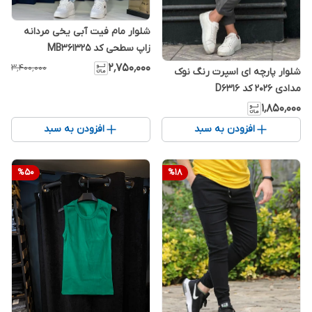
شلوار مام فیت آبی یخی مردانه
زاپ سطحی کد MB361325
۲٬۷۵۰٬۰۰۰
۳٬۴۰۰٬۰۰۰
شلوار پارچه ای اسپرت رنگ نوک
مدادی 2026 کد D6316
۱٬۸۵۰٬۰۰۰
افزودن به سبد
افزودن به سبد
%
50
%
18