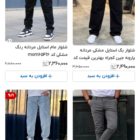
شلوار مام استایل مردانه رنگ
شلوار بگ استایل مشکی مردانه
مشکی کد mom654t6
پارچه جین کجراه بهترین قیمت کد
۲٬۳۶۰٬۰۰۰
۲٬۸۸۰٬۰۰۰
115BG👌
۲٬۴۹۰٬۰۰۰
۳٬۶۵۰٬۰۰۰
افزودن به سبد
افزودن به سبد
%
19