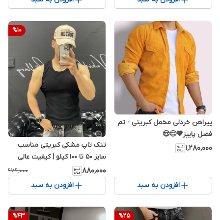
%
10
پیراهن خردلی مخمل کبریتی - تم
فصل پاییز🧡😊😍
تنک تاپ مشکی کبریتی مناسب
۱٬۲۸۰٬۰۰۰
سایز 50 تا 100 کیلو | کیفیت عالی
۸۸۰٬۰۰۰
۹۷۹٬۰۰۰
افزودن به سبد
افزودن به سبد
%
43
%
25