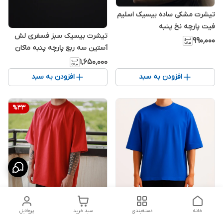
تیشرت مشکی ساده بیسیک اسلیم
فیت پارچه نخ پنبه
تیشرت بیسیک سبز فسفری لش
۹۹۰٬۰۰۰
آستین سه ربع پارچه پنبه ماکان
دورس دو نخ | اورجینال دیلم
۱٬۶۵۰٬۰۰۰
افزودن به سبد
افزودن به سبد
%
33
تیشرت قرمز بیسیک پنبه دونخ
تیشرت دورس پنبه ماکان گرماژ بالا
گرماژ بالا لش جذاب | کیفیت
خانه
دسته‌بندی
سبد خرید
پروفایل
لش آبی جذاب | کیفیت استثنایی