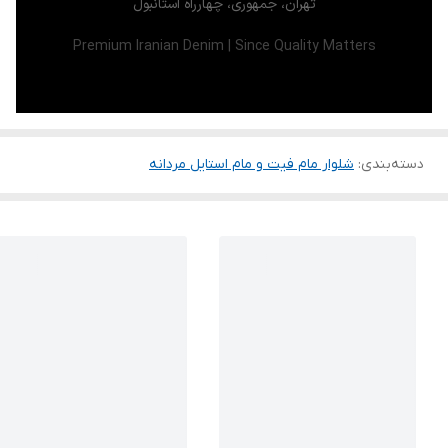
تهران، جمهوری، چهارراه استانبول
Premium Iranian Denim | Since Quality Matters
دسته‌بندی
:
شلوار مام فیت و مام استایل مردانه