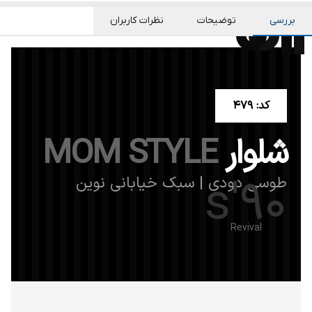
0
0
بررسی
توضیحات
نظرات کاربران
کد: 479
شلوار
MOM STYLE
90's
طوسی دودی | سبک خیابانی نوین
Revival