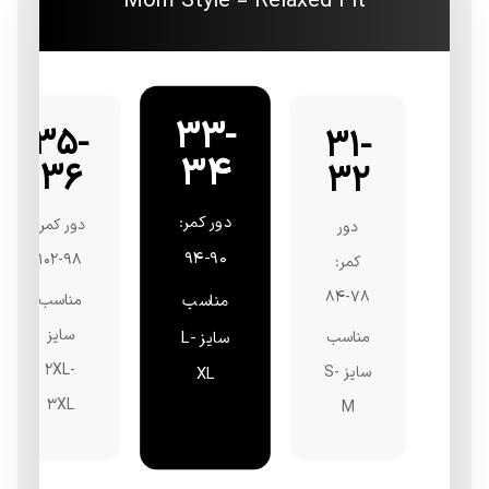
Mom Style = Relaxed Fit
33-
35-
31-
34
36
32
دور کمر:
دور کمر:
دور
90-94
98-102
کمر:
78-84
مناسب
مناسب
سایز
مناسب
سایز L-
2XL-
سایز S-
XL
3XL
M