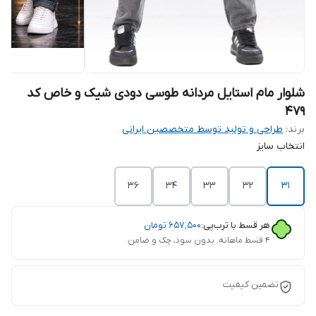
شلوار مام استایل مردانه طوسی دودی شیک و خاص کد
479
برند:
طراحی و تولید توسط متخصصین ایرانی
انتخاب سایز
36
34
33
32
31
هر قسط با ترب‌پی:
۶۵۷٬۵۰۰
تومان
۴ قسط ماهانه. بدون سود، چک و ضامن.
تضمین کیفیت