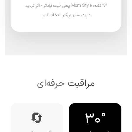
💡 نکته: Mom Style یعنی فیت آزادتر - اگر تردید
دارید، سایز بزرگتر انتخاب کنید
مراقبت
حرفه‌ای
🔄
30°