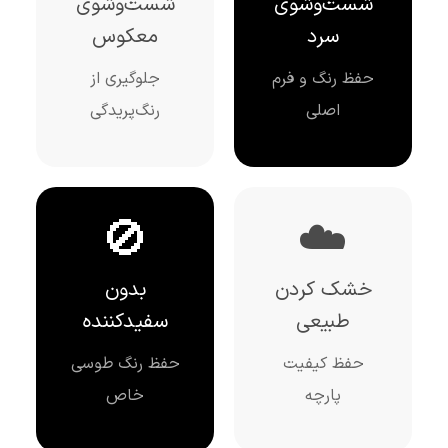
شست‌وشوی
شست‌وشوی
سرد
معکوس
حفظ رنگ و فرم
جلوگیری از
اصلی
رنگ‌پریدگی
🚫
☁️
خشک کردن
بدون
طبیعی
سفیدکننده
حفظ کیفیت
حفظ رنگ طوسی
پارچه
خاص