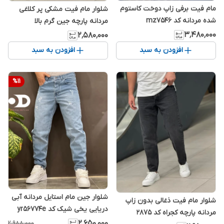
مام فیت برفی زاپ دوخت کاستوم
شلوار مام فیت مشکی پر کلاغی
شده مردانه کد mz7546
مردانه پارچه جین گرم بالا
۳٬۴۸۰٬۰۰۰
۲٬۵۸۰٬۰۰۰
افزودن به سبد
افزودن به سبد
%
11
شلوار جین مام استایل مردانه آبی
شلوار مام فیت ذغالی بدون زاپ
دریایی یخی شیک کد yr56774e
مردانه پارچه کجراه کد 2875
مدل 1405
۲٬۶۵۰٬۰۰۰
۲٬۹۸۸٬۰۰۰