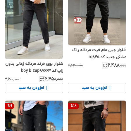
شلوار جین مام فیت مردانه رنگ
مشکی جدید کد rq845
شلوار بوی فرند مردانه زغالی بدون
۲٬۴۸۸٬۰۰۰
۳٬۶۲۰٬۰۰۰
زاپ کد boy b zap87663
۲٬۴۵۰٬۰۰۰
۳٬۶۰۰٬۰۰۰
افزودن به سبد
افزودن به سبد
%
9
%
18