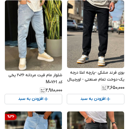
بوی فرند مشکی -پارچه اعلا درجه
شلوار مام فیت مردانه 2026 یخی
یک-دوخت تمام صنعتی - اورجینال
کد M076t
دیلم
۲٬۶۵۰٬۰۰۰
۲٬۹۸۰٬۰۰۰
افزودن به سبد
افزودن به سبد
%
36