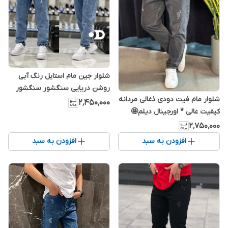
شلوار جین مام استایل رنگ آبی
روشن دریایی سنگشور سنگشور
شلوار مام فیت دودی ذغالی مردانه
کد MA96456
۲٬۴۵۰٬۰۰۰
کیفیت عالی * اورجینال دیلم🤩
۲٬۷۵۰٬۰۰۰
افزودن به سبد
افزودن به سبد