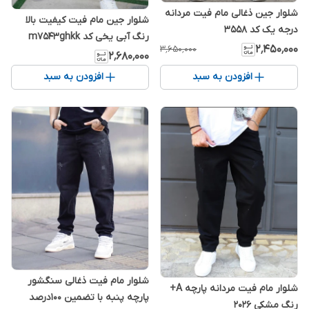
شلوار جین ذغالی مام فیت مردانه
شلوار جین مام فیت کیفیت بالا
درجه یک کد 3558
رنگ آبی یخی کد m7543ghkk
۲٬۴۵۰٬۰۰۰
۳٬۶۵۰٬۰۰۰
۲٬۶۸۰٬۰۰۰
افزودن به سبد
افزودن به سبد
شلوار مام فیت ذغالی سنگشور
شلوار مام فیت مردانه پارچه A+
پارچه پنبه با تضمین 100درصد
رنگ مشکی 2026