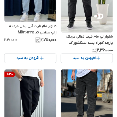
شلوار مام فیت آبی یخی مردانه
زاپ سطحی کد MB361325
شلوار لی مام فیت ذغالی مردانه
۲٬۷۵۰٬۰۰۰
۳٬۴۰۰٬۰۰۰
پارچه کجراه پنبه سنگشور کد
MOM7543
۲٬۳۶۰٬۰۰۰
افزودن به سبد
افزودن به سبد
%
30