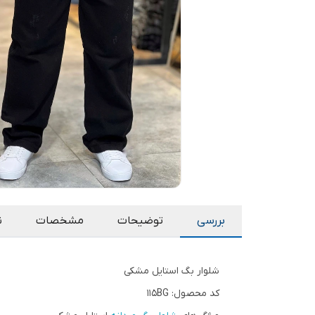
بررسی
توضیحات
مشخصات
ن
شلوار بگ استایل مشکی
کد محصول: 115BG