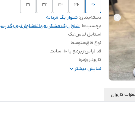
31
32
33
34
36
دسته‌بندی
:
شلوار بگ مردانه
برچسب‌ها :
شلوار بگ مشکی مردانه
شلوار نیم بگ پسرا
استایل لباس
:
بگ
نوع فاق
:
متوسط
قد لباس
:
زیرمچ پا 110 سانت
کاربرد
:
روزمره
پارچه
:
کویر کجراه درجه یک
نمایش بیشتر
ظرات کاربران