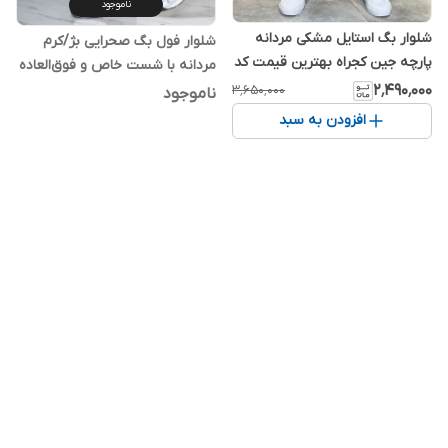
ناموجود
شلوار بگ استایل مشکی مردانه
شلوار فول بگ صحرایی بژ/کرم
پارچه جین کجراه بهترین قیمت کد
مردانه با شست خاص و فوق‌العاده
115BG👌
زیبا| نهایت کیفیت
۲٬۴۹۰٬۰۰۰
۳٬۶۵۰٬۰۰۰
ناموجود
افزودن به سبد