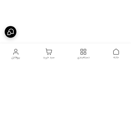
خانه
دسته‌بندی
سبد خرید
پروفایل
دسترسی سریع
شلوار بگ مردانه پارچه‌ای
استایل اولد مانی مردانه
راهنمای کامل ست کردن