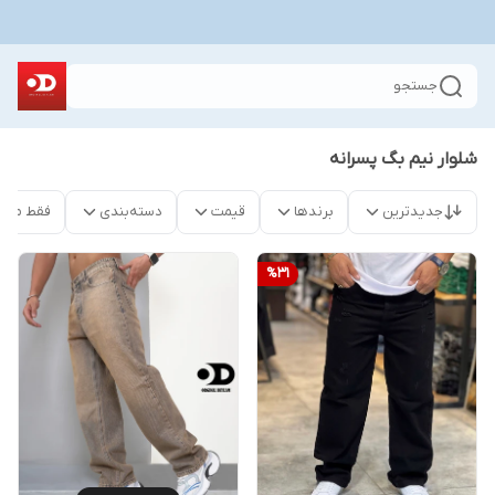
جستجو
شلوار نیم بگ پسرانه
جدیدترین
برندها
قیمت
دسته‌بندی
فقط محص
%
31