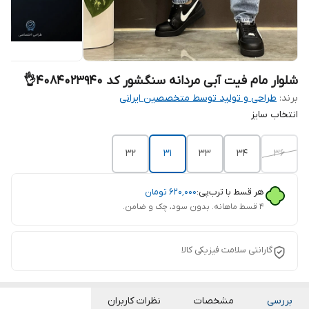
شلوار مام فیت آبی مردانه سنگشور کد 4084023940👌
برند:
طراحی و تولید توسط متخصصین ایرانی
انتخاب سایز
۳۲
۳۱
33
34
36
هر قسط با ترب‌پی:
۶۲۰٬۰۰۰
تومان
۴ قسط ماهانه. بدون سود، چک و ضامن.
گارانتی سلامت فیزیکی کالا
بررسی
مشخصات
نظرات کاربران