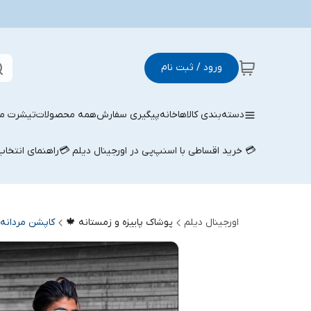
ورود / ثبت نام
دسته‌بندی کالاها
خانه
پیگیری سفارش
همه محصولات
تیشرت مر
💳 خرید اقساطی با اسنپ‌پی در اورجینال دیلم 💳
راهنمای انتخا
اورجینال دیلم
پوشاک پاییزه و زمستانه 🍁
کاپشن مردانه