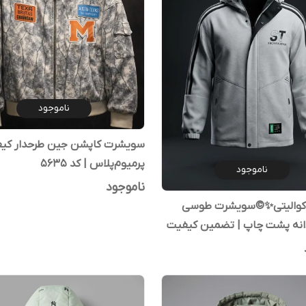
ناموجود
سویشرت کاپشن جین طرحدار کی
پرمیوم‌پلاس | کد 5635
ناموجود
ناموجود
کوالیتی✨©سویشرت طوسی
دانه پشت چاپ | تضمین کیفیت