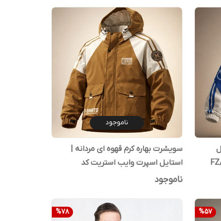
ناموجود
ل
سویشرت بهاره کرم قهوه ای مردانه |
استایل اسپرت وایب استریت کد
FZ/T81008
ناموجود
%
78
%
57