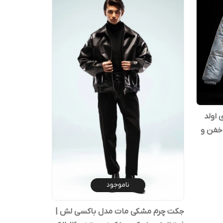
 اولد
 خفن و
ناموجود
جکت چرم مشکی مات مدل باکسی لش |