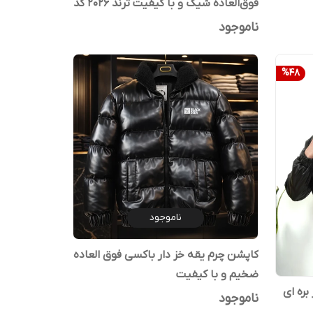
فوق‌العاده شیک و با کیفیت ترند 2026 کد
j2
ناموجود
%
48
ناموجود
کاپشن چرم یقه خز دار باکسی فوق العاده
ضخیم و با کیفیت
ره ای
ناموجود