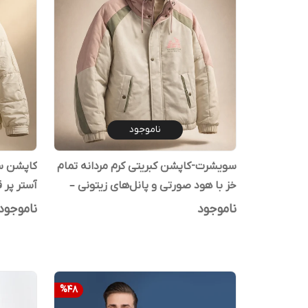
ناموجود
سویشرت-کاپشن کبریتی کرم مردانه تمام
کاپشن س
خز با هود صورتی و پانل‌های زیتونی –
آستر پر 
استایل مینیمال و زمستانی
ناموجود
ناموجود
%
48