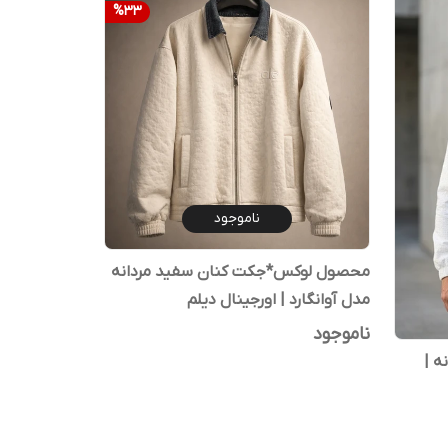
%
33
ناموجود
محصول لوکس*جکت کنان سفید مردانه
مدل آوانگارد | اورجینال دیلم
ناموجود
ه |