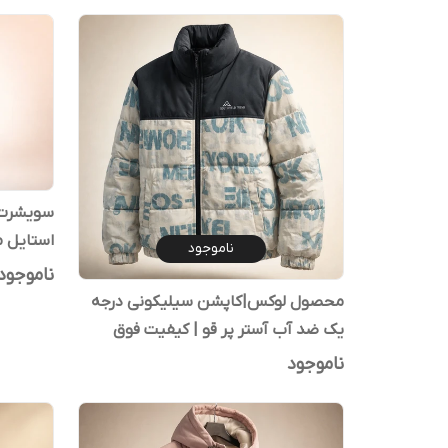
سویشرت ک
استایل م
ناموجود
ناموجود
محصول لوکس|کاپشن سیلیکونی درجه
یک ضد آب آستر پر قو | کیفیت فوق
استثنایی کد۲
ناموجود