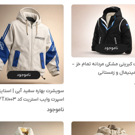
ناموجود
بریتی مشکی مردانه تمام خز –
ینیمال و زمستانی
ناموجود
سویشرت بهاره سفید آبی | استای
اسپرت وایب استریت کد FZ/T81003
ناموجود