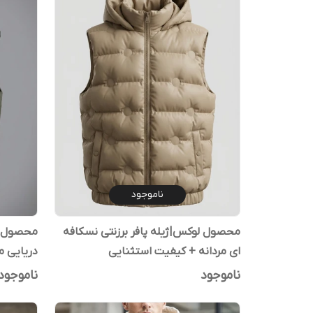
ناموجود
محصول لوکس|ژیله پافر برزنتی نسکافه
محصول لو
ای مردانه + کیفیت استثنایی
8615
ناموجود
ناموجود