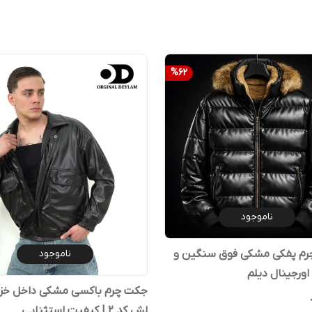
%
62
ناموجود
ناموجود
رم پفکی مشکی فوق سنگین و
اورجینال دیلم
جکت چرم باکسی مشکی داخل خز ب
لش کد ۲ | کیفیت استثنایی