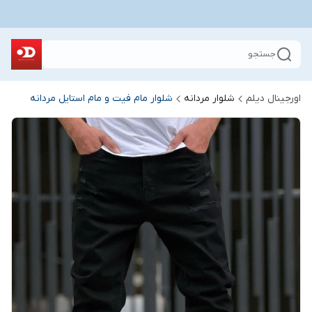
جستجو
اورجینال دیلم
شلوار مردانه
شلوار مام فیت و مام استایل مردانه