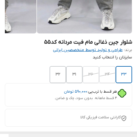
شلوار جین ذغالی مام فیت مردانه کد۵۵
برند:
طراحی و تولید توسط متخصصین ایرانی
سایزتان را انتخاب کنید
32
31
36
34
33
هر قسط با ترب‌پی:
۵۹۰٬۰۰۰
تومان
۴ قسط ماهانه. بدون سود، چک و ضامن.
گارانتی سلامت فیزیکی کالا