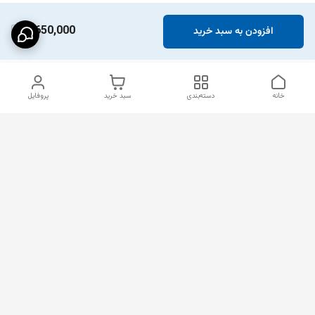
2,650,000
افزودن به سبد خرید
خانه
دسته‌بندی
سبد خرید
پروفایل
دسترسی سریع
راهنمای کامل ست کردن
استایل اولد مانی مردانه
شلوارک مردانه در سال 202۶
اورجینال دیلم پلاس +
رنگ سال 1405
بهترین تیپ اسپرت پسرانه
شرایط تعویض یا عودت