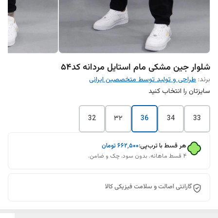
شلوار جین مشکی مام استایل مردانه کد۵۴
برند:
طراحی و تولید توسط متخصصین ایرانی
سایزتان را انتخاب کنید
32
۳۲
36
34
33
هر قسط با ترب‌پی:
۶۶۲٬۵۰۰
تومان
۴ قسط ماهانه. بدون سود، چک و ضامن.
گارانتی اصالت و سلامت فیزیکی کالا