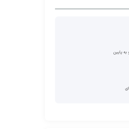
به پایین
ی