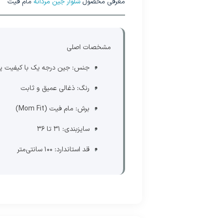
معرفی محصول
شلوار جین مردانه
مام فیت
مشخصات اصلی
جنس: جین درجه یک با کیفیت پر
رنگ: ذغالی عمیق و ثابت
برش: مام فیت (Mom Fit)
سایزبندی: 31 تا 36
قد استاندارد: 100 سانتی‌متر