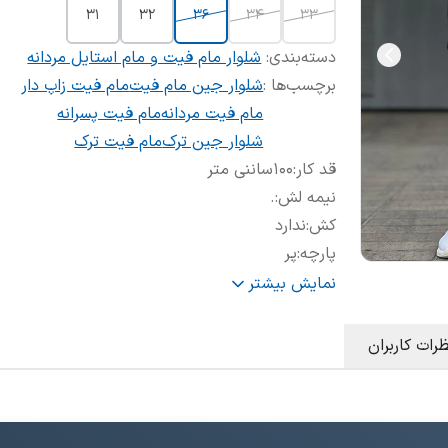
31
32
36
34
33
دسته‌بندی
:
شلوار مام فیت و مام استایل مردانه
برچسب‌ها :
شلوار جین مام فیت
مام فیت زاپ دار
مام فیت مردانه
مام فیت پسرانه
شلوار جین ترک
مام فیت ترک
قد کار
:
۱۰۰ساننی متر
نیمه لش
:
.
کش
:
ندارد
پارچه
:
پر
نوع پارچه
:
جین پنبه سنگشور شده
نمایش بیشتر
استایل خیابونی
:
.
شستشو
:
ماشینی و دستی
ظرات کاربران