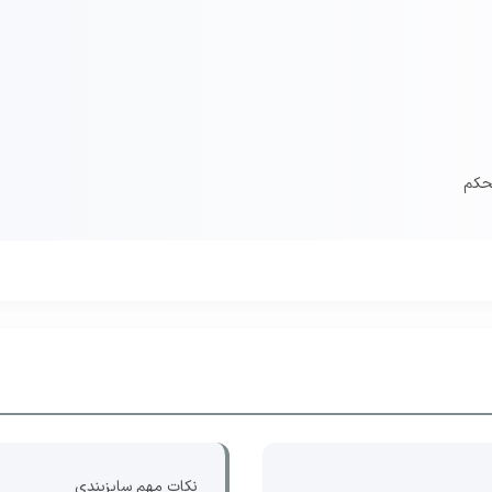
حکم
نکات مهم سایزبندی