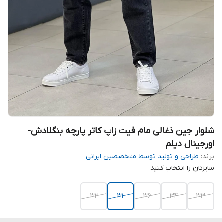
شلوار جین ذغالی مام فیت زاپ کاتر پارچه بنگلادش-
اورجینال دیلم
برند:
طراحی و تولید توسط متخصصین ایرانی
سایزتان را انتخاب کنید
۳۲
۳۱
36
34
33