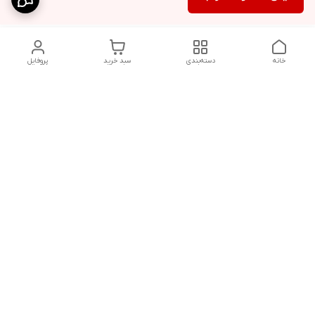
خانه
دسته‌بندی
سبد خرید
پروفایل
دسترسی سریع
پارچه‌ای
استایل اولد مانی مردانه
راهنمای کامل ست کردن
اورجینال دیلم پلاس +
شلوارک مردانه در سال
202۶
بهترین تیپ اسپرت