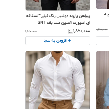
رچه
پیراهن پارچه دوشین رنگ فیلی™نسکافه
ای اسپورت آستین بلند یقه SNT
صنعتی کد R26
۲٬۲۰۰٬۰۰۰
۱٬۸۵۰٬۰۰۰
۱٬۸۹۰٬۰۰۰
افزودن به سبد