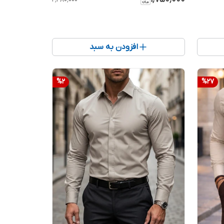
افزودن به سبد
%
2
%
27