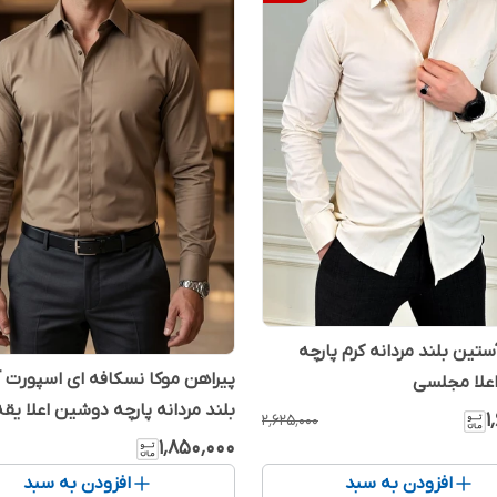
ستین بلند مردانه کرم پارچه
پیراهن موکا نسکافه ای اسپورت 
علا مجلسی
۱
۲٬۶۲۵٬۰۰۰
دوخت صنعتی کد A525
۱٬۸۵۰٬۰۰۰
افزودن به سبد
افزودن به سبد