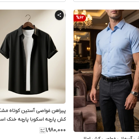
%
62
پیراهن غواصی آستین کوتاه مشک
کش پارچه اسکوبا پارچه خنک است
💥
۱٬۹۸۰٬۰۰۰