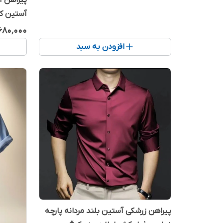
پیراهن آ
آستین کو
کیفیت
٬۶۸۰٬۰۰۰
افزودن به سبد
پیراهن زرشکی آستین بلند مردانه پارچه