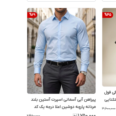
%
29
%
45
ی فول
پیراهن آبی آسمانی اسپرت آستین بلند
ثنایی
مردانه پارچه دوشین اعلا درجه یک کد
۳٬۶۰۰٬۰۰۰
A520
۱٬۷۵۰٬۰۰۰
۲٬۴۸۰٬۰۰۰