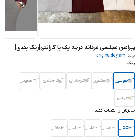
پیراهن مجلسی مردانه درجه یک با گارانتی[رنگ بندی]
برند:
originaldeylam
رنگ
طوسی
مشکی
سرمه ای
نوک مدادی
سفید
خردلی
سایزتان را انتخاب کنید
3XL
L
M
xl
XXL