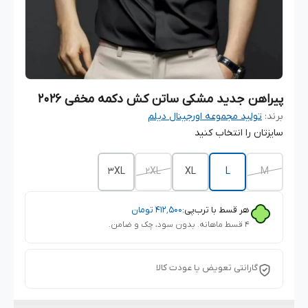
پیراهن جدید مشکی ساتن کش دکمه مخفی 2026
برند:
تولید مجموعه اورجینال دیلم
سایزتان را انتخاب کنید
3XL
2XL
XL
L
M
هر قسط با ترب‌پی:
۴۱۲٬۵۰۰
تومان
۴ قسط ماهانه. بدون سود، چک و ضامن.
گارانتی تعویض یا عودت کالا