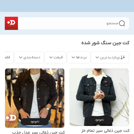
جستجو
کت جین سنگ شور شده
پربازدیدترین
برندها
قیمت
دسته‌بندی
فقط م
ناموجود
ناموجود
کت جین ذغالی سیر تمام خز
کت جین ذغالی سیر مدل جذب