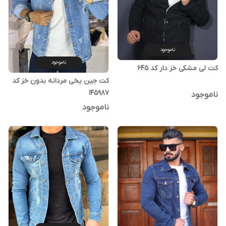
ناموجود
ناموجود
کت لی مشکی خز دار کد 645
کت جین یخی مردانه بدون خز کد
145987
ناموجود
ناموجود