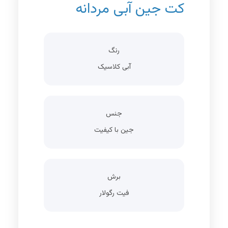
کت جین آبی مردانه
رنگ
آبی کلاسیک
جنس
جین با کیفیت
برش
فیت رگولار