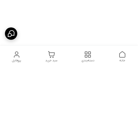
خانه
دسته‌بندی
سبد خرید
پروفایل
دسترسی سریع
شلوار بگ مردانه پارچه‌ای
استایل اولد مانی مردانه
راهنمای کامل ست کردن