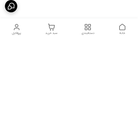
خانه
دسته‌بندی
سبد خرید
پروفایل
دسترسی سریع
شلوار بگ مردانه پارچه‌ای
استایل اولد مانی مردانه
راهنمای کامل ست کردن
اورجینال دیلم پلاس +
شلوارک مردانه در سال 202۶
بهترین تیپ اسپرت پسرانه
رنگ سال 1405
تجربه خرید از اورجینال