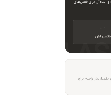
 ایده‌آل برای فصل‌های
مدل
باکسی لش
و نگهداریش راحته. برای