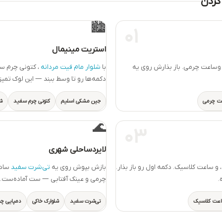
🏙️
01
استریت مینیمال
وساعت چرمی. باز بذارش روی یه
با
شلوار مام فیت مردانه
، کتونی چرم س
دکمه‌ها رو تا وسط ببند — این لوک تم
ت چرمی
جین مشکی اسلیم
کتونی چرم سفید
ش
🌊
03
لایردساحلی‌ شهری
، و ساعت کلاسیک. دکمه اول رو باز بذار.
بازش بپوش روی یه
تی‌شرت سفید
ساده
.
چرمی و عینک آفتابی — ست آماده‌ست.
عت کلاسیک
تی‌شرت سفید
شلوارک خاکی
دمپایی چ