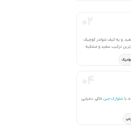
02
فید، و یه کیف شولدر کوچیک.
یزترین ترکیب سفید و مشکیه.
ولدربگ
04
، با
شلوارک جین
خاکی. دمپایی
رمی