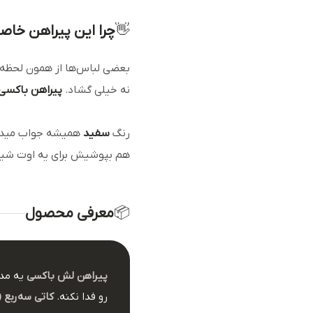
👋
چرا این پیراهن خاص
بعضی لباس‌ها از همون لحظه‌
نه خیلی گشاد.
پیراهن باکسی
رنگ
سفید
همیشه جواب میده.
هم بپوشیش برای یه اوت شیک
📦
معرفی محصول
پیراهن لش باکسی
یه مدل 
رو فدا نکنه.
کاتی سه‌ربع (Three-Quarter Sleeve