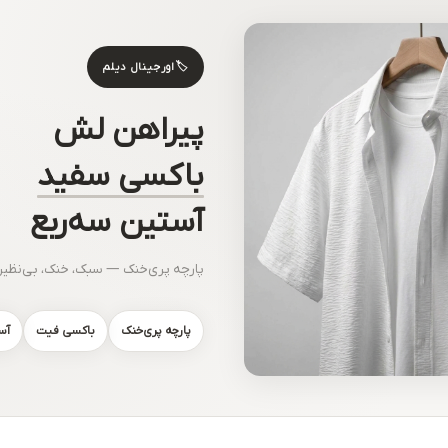
🏷
اورجینال دیلم
پیراهن لش
باکسی سفید
آستین سه‌ربع
پارچه پری‌خنک — سبک، خنک، بی‌نظیر
پارچه پری‌خنک
باکسی فیت
آس