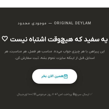
ORIGINAL DEYLAM — موجودی محدود
یه سفید که هیچ‌وقت اشتباه نیست 🤍
این پیراهن با هر چیزی جواب می‌ده. مناسب هر فصل، هر مناسبت، هر
استایل.قبل از اینکه سایزت تموم بشه، ثبت سفارش کن.
همین الان بخر
✅ ارسال سریع
🔒 پرداخت امن
↩️ ۷ روز مرجوعی
💯۱۰۰٪ اورجینال