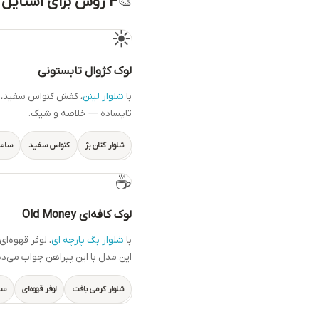
🎨
۴ روش برای استایل کردن
☀️
لوک کژوال تابستونی
با
شلوار لینن
، کفش کنواس سفید، 
تاپساده — خلاصه و شیک.
شلوار کتان بژ
کنواس سفید
ساع
☕
لوک کافه‌ای Old Money
با
شلوار بگ پارچه ای
، لوفر قهوه‌ای
این مدل با این پیراهن جواب می‌ده
شلوار کرمی بافت
لوفر قهوه‌ای
سا