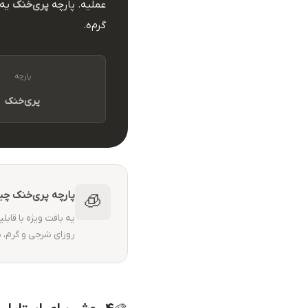
عملیه. پارچه
پری‌خنک
یه 
گرم‌ه.
پارچه
پری‌خنک
پارچه پری‌خنک چی
🧊
یه بافت ویژه با قاب
روزای شرجی و گرم، 