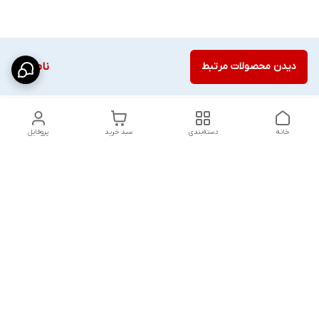
دیدن محصولات مرتبط
ناموجود
خانه
دسته‌بندی
سبد خرید
پروفایل
دسترسی سریع
شلوار بگ مردانه پارچه‌ای
استایل اولد مانی مردانه
راهنمای کامل ست کردن
اورجینال دیلم پلاس +