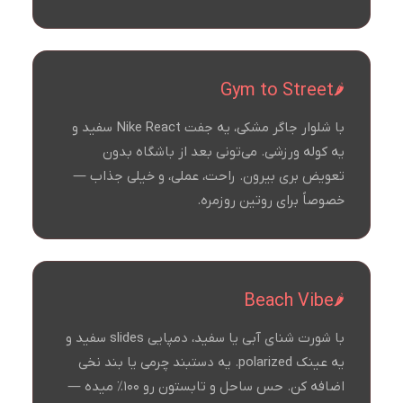
Gym to Street
با شلوار جاگر مشکی، یه جفت Nike React سفید و
یه کوله ورزشی. می‌تونی بعد از باشگاه بدون
تعویض بری بیرون. راحت، عملی، و خیلی جذاب —
خصوصاً برای روتین روزمره.
Beach Vibe
با شورت شنای آبی یا سفید، دمپایی slides سفید و
یه عینک polarized. یه دستبند چرمی یا بند نخی
اضافه کن. حس ساحل و تابستون رو ۱۰۰٪ میده —