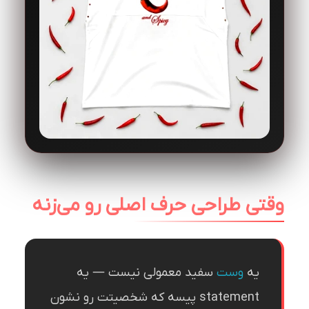
وقتی طراحی حرف اصلی رو می‌زنه
یه
وست
سفید معمولی نیست — یه
statement پیسه که شخصیتت رو نشون