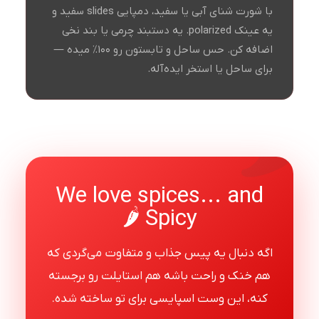
با شورت شنای آبی یا سفید، دمپایی slides سفید و
یه عینک polarized. یه دستبند چرمی یا بند نخی
اضافه کن. حس ساحل و تابستون رو ۱۰۰٪ میده —
برای ساحل یا استخر ایده‌آله.
We love spices... and
Spicy 🌶️
اگه دنبال یه پیس جذاب و متفاوت می‌گردی که
هم خنک و راحت باشه هم استایلت رو برجسته
کنه، این وست اسپایسی برای تو ساخته شده.