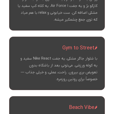
کارگو بژ و یه جفت Air Force 1. یه کلاه کپ سفید یا
مشکی اضافه کن. ست خیابونی و relax با هم میاد
که توی جمع چشمگیر میشه.
Gym to Street
با شلوار جاگر مشکی، یه جفت Nike React سفید و
یه کوله ورزشی. می‌تونی بعد از باشگاه بدون
تعویض بری بیرون. راحت، عملی، و خیلی جذاب —
خصوصاً برای روتین روزمره.
Beach Vibe