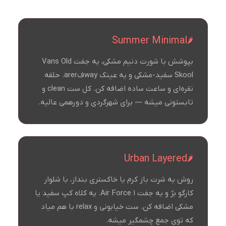
Summer Minimal
بپوشش با شورت دنیم مشکی، یه جفت Vans Old
Skool سفید-مشکی و یه عینک wayفarer. حلقه
نقره‌ای و ساعت ساده اضافه کن. کل ست clean و
تابستونی میشه — برای شهرگردی و دورهمی عالیه.
Urban Layered
روش یه شرت باز کرم یا خاکستری بنداز، با شلوار
کارگو بژ و یه جفت Air Force 1. یه کلاه کپ سفید یا
مشکی اضافه کن. ست خیابونی و relax با هم میاد
که توی جمع چشمگیر میشه.