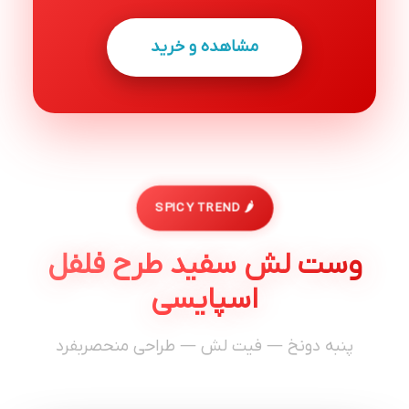
مشاهده و خرید
🌶️ SPICY TREND
وست لش سفید طرح فلفل
اسپایسی
پنبه دونخ — فیت لش — طراحی منحصربفرد