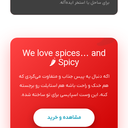
برای ساحل یا استخر ایده‌آله.
We love spices... and
Spicy 🌶️
اگه دنبال یه پیس جذاب و متفاوت می‌گردی که
هم خنک و راحت باشه هم استایلت رو برجسته
کنه، این وست اسپایسی برای تو ساخته شده.
مشاهده و خرید