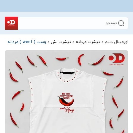
جستجو
اورجینال دیلم
تیشرت مردانه
تیشرت لش
وست ( west ) مردانه