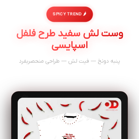
🌶️ SPICY TREND
وست لش سفید طرح فلفل
اسپایسی
پنبه دونخ — فیت لش — طراحی منحصربفرد