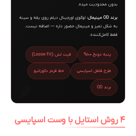
بدون محدودیت میده.
برند OD مینیمال:
لوگوی اورجینال دیلم روی یقه و سینه
به شکل تمیز و مینیمال حضور داره — اضافه نیست،
فقط کامل‌کننده.
پنبه دونخ 100%
فیت لش (Loose Fit)
طرح فلفل اسپایسی
خط قرمز دکوراتیو
برند OD
۴ روش استایل با وست اسپایسی