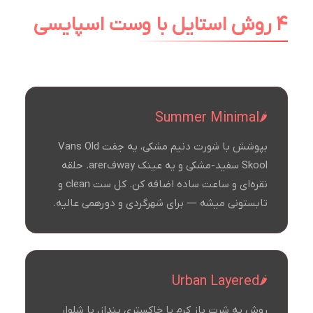
۴ روش استایل با وست اسپایسی
Summer Minimal
بپوشش با شورت دنیم مشکی، یه جفت Vans Old
Skool سفید-مشکی و یه عینک wayفarer. حلقه
نقره‌ای و ساعت ساده اضافه کن. کل ست clean و
تابستونی میشه — برای شهرگردی و دورهمی عالیه.
Urban Layered
روش یه شرت باز کرم یا خاکستری بنداز، با شلوار