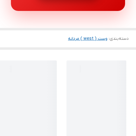
دسته‌بندی
:
وست ( west ) مردانه