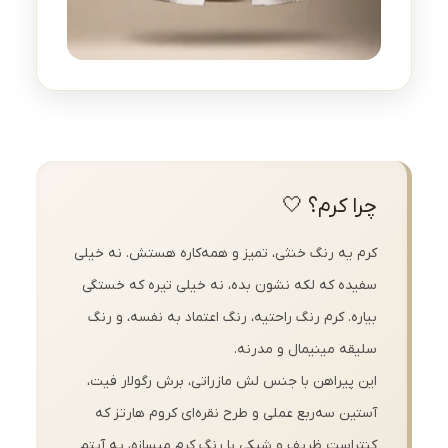
چرا کرم؟ 🤍
کرم یه رنگ خنثی، تمیز و همه‌کاره هستش. نه خیلی
سفیده که لکه نشون بده، نه خیلی تیره که خستگی
بیاره. کرم رنگ راحتیه، رنگ اعتماد به نفسه، و رنگ
سلیقه مینیمال و مدرنه.
این پیراهن با جنس لش مازراتی، برش رگولار فیت،
آستین سه‌ربع عملی و طرح نقره‌ای کروم هارتز که
کنتراست ظریف و شیکی با رنگ کرم میسازه، یه آیتم