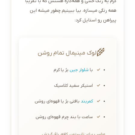
کرم یه رنگ خنثی و همه‌کاره هستش که با تقریباً
همه رنگی میسازه. بیا ببینیم چطور میشه این
پیراهن رو استایل کرد:
🌾
لوک مینیمال تمام روشن
با
شلوار جین
بژ یا کرم
اسنیکر سفید کلاسیک
کمربند
بافتی بژ یا قهوه‌ای روشن
ساعت با بند چرم قهوه‌ای روشن
مناسب برای: تابستون، کافه، باغ، گردش