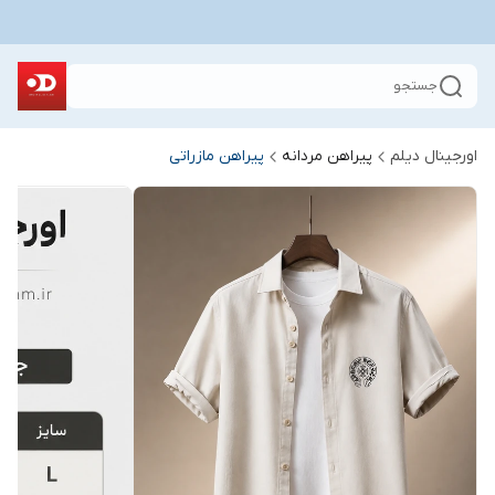
جستجو
اورجینال دیلم
پیراهن مردانه
پیراهن مازراتی