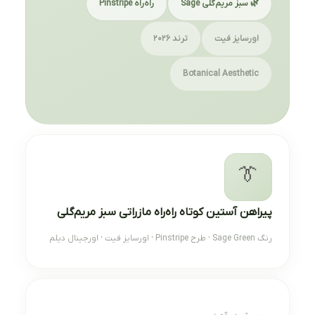
🌿 سبز مریم‌گلی Sage
راه‌راه Pinstripe
اورسایز فیت
ترند ۲۰۲۶
Botanical Aesthetic
👔
پیراهن آستین کوتاه راه‌راه مازراتی سبز مریم‌گلی
رنگ Sage Green · طرح Pinstripe · اورسایز فیت · اورجینال دیلم