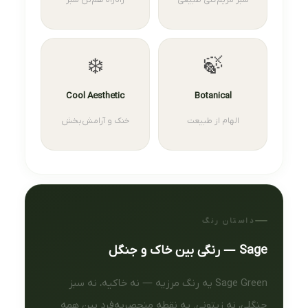
سبز مریم‌گلی طبیعی
راه‌راه هم‌تن سبز
❄️
🍃
Cool Aesthetic
Botanical
الهام از طبیعت
خنک و آرامش‌بخش
داستان رنگ
Sage — رنگی بین خاک و جنگل
Sage Green یه رنگ مرزیه — نه خاکیه، نه سبز
جنگلی، نه زیتونی. یه نقطه منحصربه‌فرد بین همه