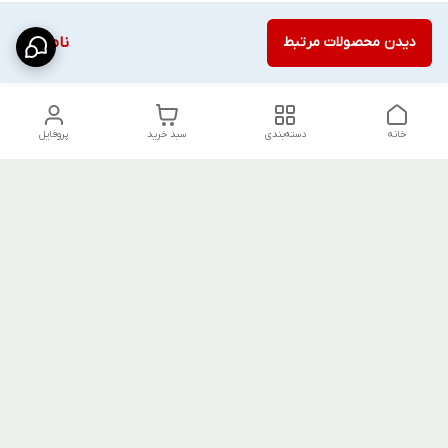
دیدن محصولات مرتبط
ناموجود
خانه
دسته‌بندی
سبد خرید
پروفایل
دسترسی سریع
شلوار بگ مردانه پارچه‌ای
استایل اولد مانی مردانه
راهنمای کامل ست کردن
اورجینال دیلم پلاس +
شلوارک مردانه در سال 202۶
بهترین تیپ اسپرت پسرانه
رنگ سال 1405