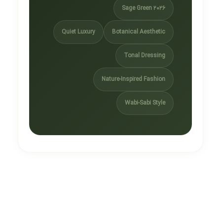
Sage Green 2026
Quiet Luxury
Botanical Aesthetic
Tonal Dressing
Nature-Inspired Fashion
Wabi-Sabi Style