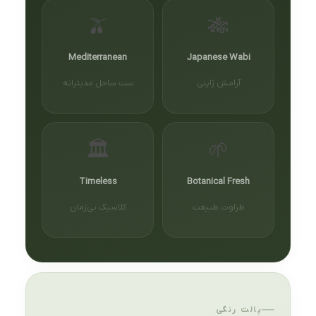
🫒
🎋
Mediterranean
Japanese Wabi
آرامش ژاپنی
ست ساحل مدیترانه
🏛️
🌱
Timeless
Botanical Fresh
طراوت طبیعت
کلاسیک بی‌زمان
پالت رنگی