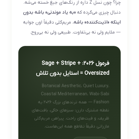
چرا؟ چون نسل Z داره از رنگ‌های جیغ خسته می‌شه.
دنبال چیزی می‌گرده که
«به یاد موندنی» باشه بدون
اینکه «اذیت‌کننده» باشه.
مریم‌گلی دقیقاً اون جوابه
— ملایم ولی نه بی‌تفاوت. طبیعی ولی نه بی‌روح.
فرمول ۲۰۲۶: Sage + Stripe +
Oversized = استایل بدون تلاش
Botanical Aesthetic، Quiet Luxury،
Coastal Mediterranean، Wabi-Sabi
Fashion — همه ترندهای بزرگ ۲۰۲۶ یه
نقطه مشترک دارن: سبزهای خاکی، بافت‌های
ظریف، و فیت‌های راحت. پیراهن مریم‌گلی
مازراتی دقیقاً تقاطع همه این‌هاست.