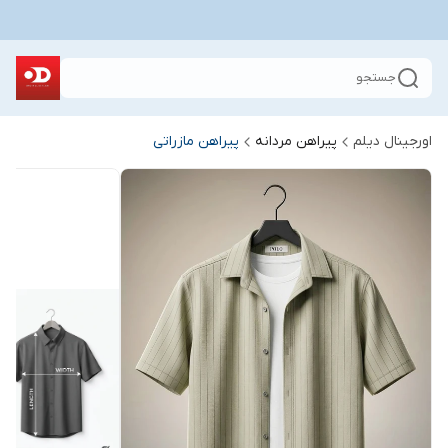
جستجو
اورجینال دیلم
پیراهن مردانه
پیراهن مازراتی