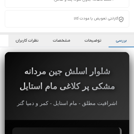
گارانتی تعویض یا عودت کالا
بررسی
توضیحات
مشخصات
نظرات کاربران
شلوار اسلش جین مردانه
مشکی پر کلاغی مام استایل
اشرافیت مطلق - مام استایل - کمر و دمپا گتر