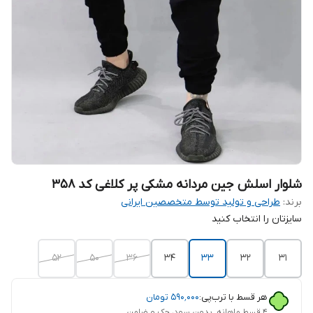
شلوار اسلش جین مردانه مشکی پر کلاغی کد 358
برند:
طراحی و تولید توسط متخصصین ایرانی
سایزتان را انتخاب کنید
52
50
36
34
33
32
31
هر قسط با ترب‌پی:
۵۹۰٬۰۰۰
تومان
۴ قسط ماهانه. بدون سود، چک و ضامن.