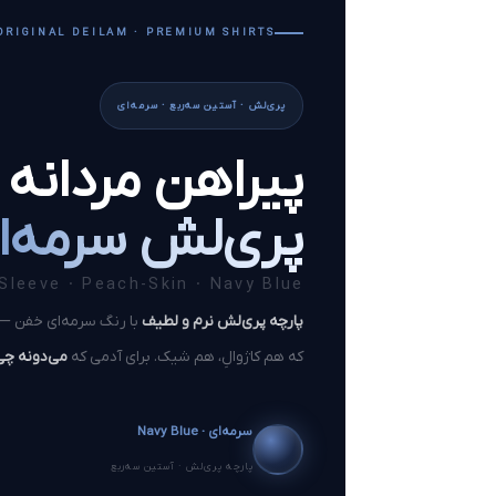
ORIGINAL DEILAM · PREMIUM SHIRTS
پری‌لش · آستین سه‌ربع · سرمه‌ای
پیراهن مردانه
پری‌لش سرمه‌ا
Sleeve · Peach-Skin · Navy Blue
پارچه پری‌لش نرم و لطیف
با رنگ سرمه‌ای خفن — 
که هم کاژوالِ، هم شیک. برای آدمی که
می‌دونه چی
سرمه‌ای · Navy Blue
پارچه پری‌لش · آستین سه‌ربع