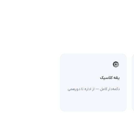
🔘
یقه کلاسیک
دکمه‌دار کامل — از اداره تا دورهمی