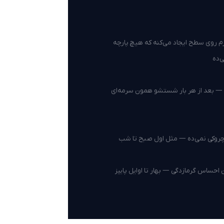
رم روی سطح ایجاد می‌کنه که هیچ پارچه
‌ده
— بعد از هر بار شستشو همون سرمه‌ای
روکی نمی‌ده — مثل اول صبح تا شب
حساس گرمازدگی — بهار تا اوایل پاییز