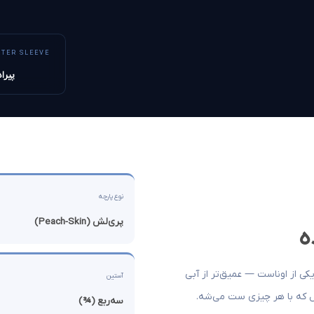
RTER SLEEVE
پیرا
نوع پارچه
پری‌لش (Peach-Skin)
ه
کی از اوناست — عمیق‌تر از آبی
آستین
یل که با هر چیزی ست می‌شه.
سه‌ربع (¾)