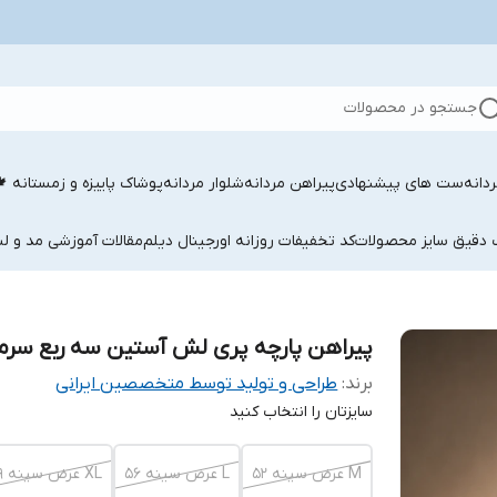
جستجو در محصولات
دانه
ست های پیشنهادی
پیراهن مردانه
شلوار مردانه
پوشاک پاییزه و زمستانه 
ب دقیق سایز محصولات
کد تخفیفات روزانه اورجینال دیلم
مقالات آموزشی مد و لب
پیراهن پارچه پری لش آستین سه ربع سرم
برند:
طراحی و تولید توسط متخصصین ایرانی
سایزتان را انتخاب کنید
M عرض سینه ۵۲
L عرض سینه ۵۶
XL عرض سینه ۵۹