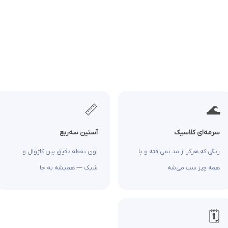
📏
🌊
سرمه‌ای کلاسیک
آستین سه‌ربع
رنگی که هرگز از مد نمی‌افته و با
اون نقطه دقیق بین کاژوال و
همه چیز ست می‌شه
شیک — همیشه به جا
🗓️