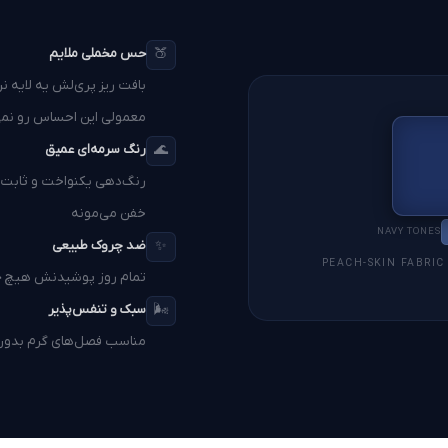
🍑
حس مخملی ملایم
بافت ریز پری‌لش یه لایه ن
معمولی این احساس رو نمی
🌊
رنگ سرمه‌ای عمیق
رنگ‌دهی یکنواخت و ثابت 
خفن می‌مونه
NAVY TONES
✨
ضد چروک طبیعی
PEACH-SKIN FABRIC
تمام روز پوشیدنش هیچ چ
🌬️
سبک و تنفس‌پذیر
مناسب فصل‌های گرم بدون ا