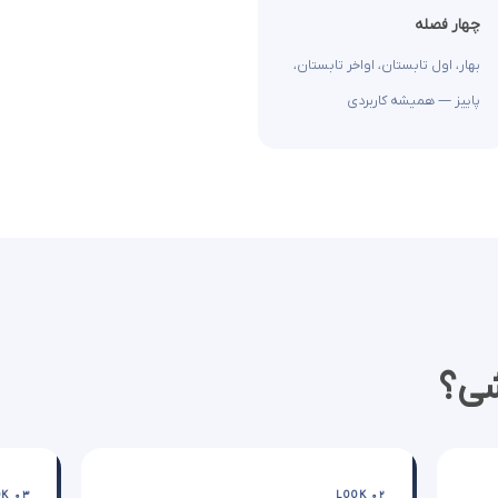
چهار فصله
بهار، اول تابستان، اواخر تابستان،
پاییز — همیشه کاربردی
شی؟
OK 03
LOOK 02