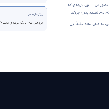
تصور کن — اون پارچه‌ای که
نرم، لطیف، بدون چروک.
ویژگی‌های خاص
پری‌لش نرم · رنگ سرمه‌ای ثابت ·
، نه خیلی ساده. دقیقاً اون