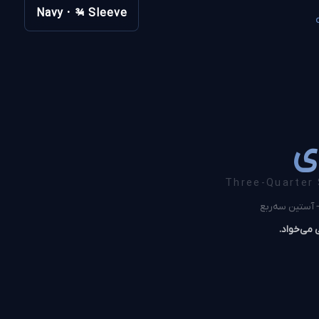
Navy · ¾ Sleeve
ی
Three-Quarter 
آستین سه‌ربع
 می‌خواد.