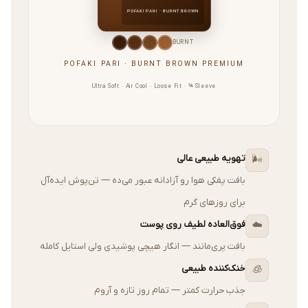
POFAKI PARI · BURNT BROWN
BURNT
POFAKI PARI · BURNT BROWN PREMIUM
Ultra Soft · Air Cool · Loose Fit · ¾ Sleeve
تهویه طبیعی عالی
🌬️
بافت پفکی هوا رو آزادانه عبور می‌ده — تن‌پوش ایده‌آل
برای روزهای گرم
فوق‌العاده لطیف روی پوست
☁️
بافت پری‌مانند — انگار هیچی پوشیدی ولی استایل کامله
خنک‌کننده طبیعی
🧊
جذب حرارت کمتر — تمام روز تازه و آروم