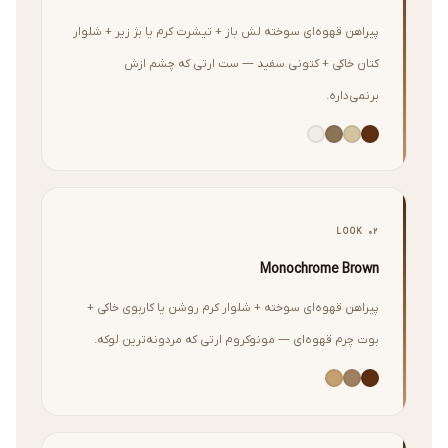
پیراهن قهوه‌ای سوخته لش باز + تیشرت کرم یا بژ زیر + شلوار
کتان خاکی + کتونی سفید — ست ارتی که چشم ازش
برنمی‌داره.
LOOK 02
Monochrome Brown
پیراهن قهوه‌ای سوخته + شلوار کرم روشن یا کاربوی خاکی +
بوت چرم قهوه‌ای — مونوکروم ارتی که مردونه‌ترین لوکه.