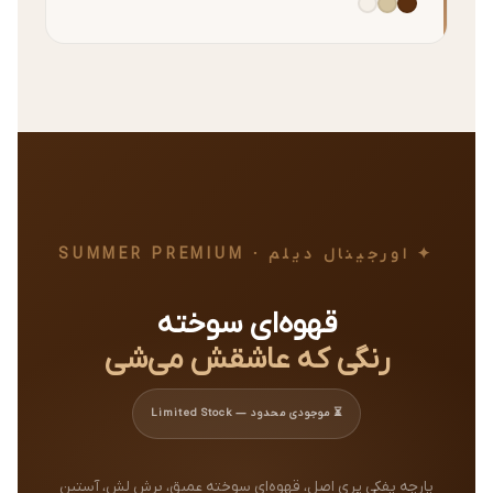
✦ اورجینال دیلم · SUMMER PREMIUM
قهوه‌ای سوخته
رنگی که عاشقش می‌شی
⏳ موجودی محدود — Limited Stock
پارچه پفکی پری اصل، قهوه‌ای سوخته عمیق، برش لش، آستین