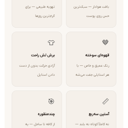
بافت هوادار — سبک‌ترین
تهویه طبیعی — برای
حس روی پوست
گرم‌ترین روزها
👕
🤎
قهوه‌ای سوخته
برش لش راحت
رنگ عمیق و خاص — با
آزادی حرکت بدون از دست
هر استایلی جفت می‌شه
دادن استایل
🎯
📏
آستین سه‌ربع
چندمنظوره
نه کاملاً کوتاه نه بلند —
از کافه تا ساحل — یه