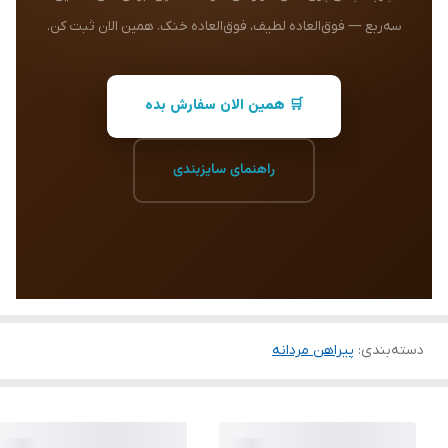
سه‌ربع — فوق‌العاده لطیف، فوق‌العاده خنک. همین الان ثبت کن.
🛒 همین الان سفارش بده
راهنمای سایزبندی
دسته‌بندی
:
پیراهن مردانه