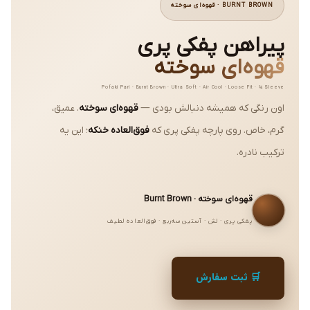
BURNT BROWN · قهوه‌ای سوخته
پیراهن پفکی پری
قهوه‌ای سوخته
Pofaki Pari · Burnt Brown · Ultra Soft · Air Cool · Loose Fit · ¾ Sleeve
اون رنگی که همیشه دنبالش بودی —
قهوه‌ای سوخته
. عمیق،
گرم، خاص. روی پارچه پفکی پری که
فوق‌العاده خنکه
؛ این یه
ترکیب‌ نادره.
قهوه‌ای سوخته · Burnt Brown
پفکی پری · لش · آستین سه‌ربع · فوق‌العاده لطیف
🛒 ثبت سفارش