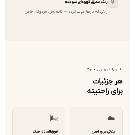
رنگ عمیق قهوه‌ای سوخته
🤎
رنگی که بارها اثبات کرده — تایم‌لس، مردونه، خاص
✦ چرا این پیراهن؟
هر جزئیات
برای راحتیته
🌬️
☁️
پفکی پری اصل
فوق‌العاده خنک