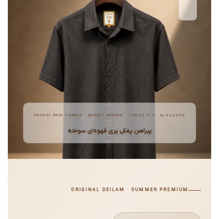
POFAKI PARI FABRIC · BURNT BROWN · LOOSE FIT · ¾ SLEEVE
پیراهن پفکی پری قهوه‌ای سوخته
ORIGINAL DEILAM · SUMMER PREMIUM