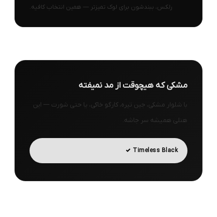
رلکس، ببندشون برای لوک تمیزتر — همین انتخاب کافیه.
مشکی که هیچوقت از مد نمیفته
با شلوار مشکی، جین تیره، کارگو خاکی، یا حتی شورت — این
هنلی همیشه سر جاشه.
Timeless Black ✓