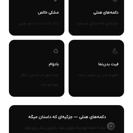
🖤
🔘
دکمه‌های هنلی
مشکی خالص
جزئیه‌ای که استایل میسازه
رنگ ثابت، ست با هر چیزی
♻️
💪
فیت بدن‌نما
بادوام
خطوط بدن رو نشون میده
بعد از هر بار شستن شکل
خودشو داره
دکمه‌های هنلی — جزئیه‌ای که داستان میگه
🔘
سه تا دکمه کوچیک جلوی یقه. بازشون بذار برای لوک