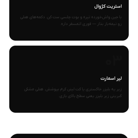
استریت کژوال
با جین واش‌خورده تیره و بوت چلسی ست کن. دکمه‌های هنلی
رو نیمه‌باز بذار — فوری اتمسفر داره.
03
لیر اسمارت
زیر یه بلیزر خاکستری یا کت لینن کرم بپوشش. هنلی مشکی
کبریتی زیر بلیزر یعنی سطح بالای بازی.