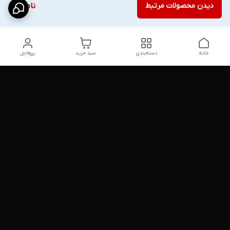
دیدن محصولات مرتبط
ناموجود
خانه
دسته‌بندی
سبد خرید
پروفایل
دسترسی سریع
شلوار بگ مردانه پارچه‌ای
استایل اولد مانی مردانه
راهنمای کامل ست کردن
اورجینال دیلم پلاس +
شلوارک مردانه در سال 202۶
بهترین تیپ اسپرت پسرانه
رنگ سال 1405
تجربه خرید از اورجینال