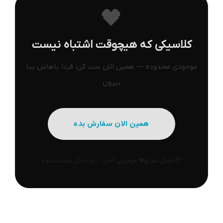
🖤
کلاسیکی که هیچوقت اشتباه نیست
موجودی محدوده — همین الان ست کن، فردا باهاش بیا
بیرون
همین الان سفارش بده
📦 ارسال سریع
🔄 مرجوعی آسان
✅ اورجینال ضمانت‌شده