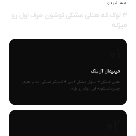
ست کردن
۳ لوک که هنلی مشکی توشون حرف اول رو
میزنه
01
مینیمال آل‌بلک
هنلی مشکی + شلوار مشکی کشی + اسنیکر مشکی. تمام. هیچ
چیزی نمیتونه این لوک رو بزنه.
02