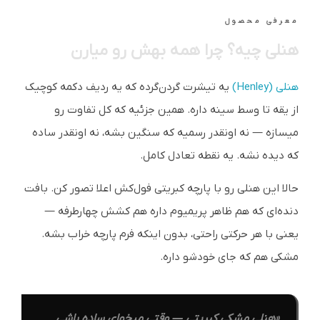
معرفی محصول
هنلی چیه؟ چرا همه بهش رو میارن
هنلی (Henley)
یه تیشرت گردن‌گرده که یه ردیف دکمه کوچیک
از یقه تا وسط سینه داره. همین جزئیه که کل تفاوت رو
میسازه — نه اونقدر رسمیه که سنگین بشه، نه اونقدر ساده
که دیده نشه. یه نقطه تعادل کامل.
حالا این هنلی رو با پارچه کبریتی فول‌کش اعلا تصور کن. بافت
دنده‌ای که هم ظاهر پریمیوم داره هم کشش چهارطرفه —
یعنی با هر حرکتی راحتی، بدون اینکه فرم پارچه خراب بشه.
مشکی هم که جای خودشو داره.
«هنلی مشکی کبریتی — وقتی میخوای ساده باشی