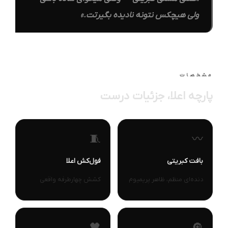
ولی هیچکس نتونه نادیده بگیرتت.»
مشخصات
پارچه اعلا، جزئیات درست
🧵
〰️
بافت کبریتی
فول‌کش اعلا
دنده‌ای منظم، ظاهر پریمیوم
کشش چهارطرفه واقعی