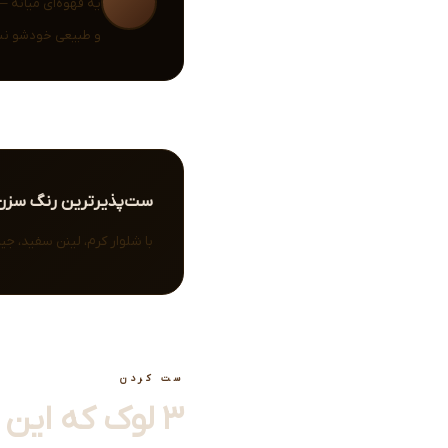
یه قهوه‌ای میانه 
و طبیعی خودشو نش
ست‌پذیرترین رنگ سزن
با شلوار کرم، لینن سفید، جین
ست کردن
۳ لوک که این هنلی توشون ستاره‌ست