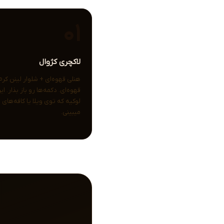
01
لاکچری کژوال
هنلی قهوه‌ای + شلوار لینن کرم
قهوه‌ای. دکمه‌ها رو باز بذار. 
لوکیه که توی ویلا یا کافه‌های
میبینی.