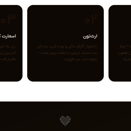
03
02
ارث‌تون
اسمارت ک
 + لوفر
با شلوار کارگو خاکی و بوت کرپ ست کن.
زیر یه بلی
این همون
یه دستبند چرمی یا ساعت رو‌ی مچت —
کبریتی زیر
 شیک
تموم شد، ست قوی‌ه.
ملایم که خ
🤎