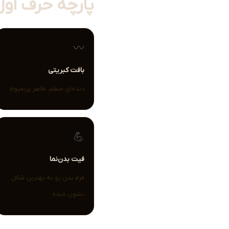
پارچه حرف اول
〰️
بافت کبریتی
دنده‌ای منظم، ظاهر پریمیوم
💪
فیت بدن‌نما
فرم بدن رو به بهترین شکل
نشون میده