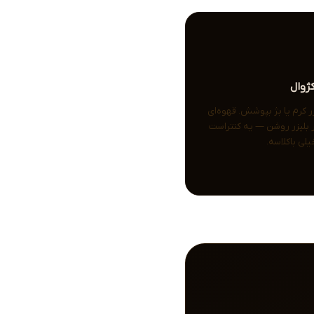
ژوال
زر کرم یا بژ بپوشش. قهوه‌ای
 بلیزر روشن — یه کنتراست
یلی باکلاسه.