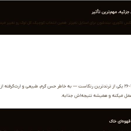
جزئیه، مهم‌ترین تأثیر
لکس لاکچری، ببندشون برای استایل تمیزتر. همین انتخاب کوچیک، کل لوک رو تغییر میده
قهوه‌ای توی پالت مردانه ۲۰۲۵-۲۶ یکی از ترند‌ترین رنگاست — به خاطر حس گرم، طبیعی و ارث
مل میکنه و همیشه نتیجه‌اش جذابه.