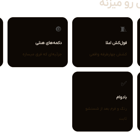
 رو میزنه
🔘
🧵
فول‌کش اعلا
دکمه‌های هنلی
کشش چهارطرفه واقعی
جزئیه‌ای که فرق میسازه
✅
بادوام
رنگ و فرم بعد از شستشو
ثابت