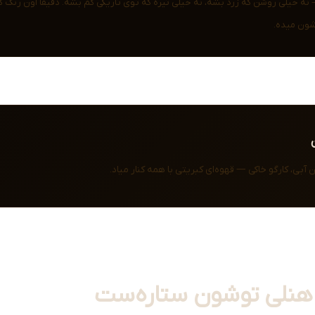
— نه خیلی روشن که زرد بشه، نه خیلی تیره که توی تاریکی گم بشه. دقیقاً اون رنگ
ون میده.
 آبی، کارگو خاکی — قهوه‌ای کبریتی با همه کنار میاد.