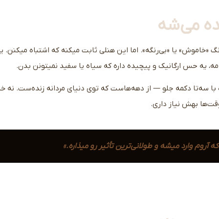
ده می‌شه
نگ «خاموش» یا «بی‌رنگه». اما این هنلی ثابت میکنه که اشتباه میکنن. یه
مه، یه حس ارگانیک و پیچیده داره که سیاه یا سفید نمیتونن بدن.
با سه‌تا دکمه جلو — از دهه‌هاست که توی دنیای مردانه زنده‌ست. نه خی
وقت‌ها بهش نیاز داری.
ه آروم وارد میشه و طولانی‌ترین تأثیر رو میذاره.»