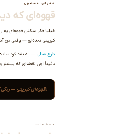
معرفی محصول
قهوه‌ای که دی
خیلیا فکر میکنن قهوه‌ای یه ر
کبریتی دنده‌ای — وقتی تن آد
طرح هنلی
— یه یقه گرد ساده 
دقیقاً اون نقطه‌ای که بیشتر 
«قهوه‌ای کبریتی — رنگی ک
مشخصات