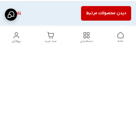
دیدن محصولات مرتبط
ناموجود
خانه
دسته‌بندی
سبد خرید
پروفایل
دسترسی سریع
شلوار بگ مردانه پارچه‌ای
استایل اولد مانی مردانه
راهنمای کامل ست کردن
اورجینال دیلم پلاس +
شلوارک مردانه در سال 202۶
بهترین تیپ اسپرت پسرانه
رنگ سال 1405