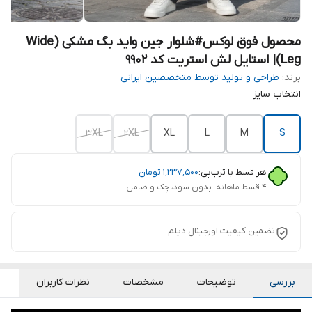
محصول فوق لوکس#شلوار جین واید بگ مشکی (Wide
Leg)| استایل لش استریت کد ۹۹۰۲
برند:
طراحی و تولید توسط متخصصین ایرانی
انتخاب سایز
3XL
2XL
XL
L
M
S
هر قسط با ترب‌پی:
۱٬۲۳۷٬۵۰۰
تومان
۴ قسط ماهانه. بدون سود، چک و ضامن.
تضمین کیفیت اورجینال دیلم
بررسی
توضیحات
مشخصات
نظرات کاربران