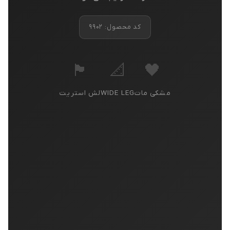
کد محصول: ۹۹۰۲
🏴
📐
🖤
مشکی مات
WIDE LEG
لش استریت