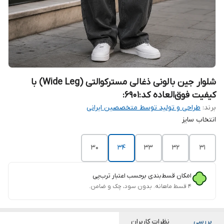
شلوار جین بالونی ذغالی مسترکوالتی (Wide Leg) با
کیفیت فوق‌العاده کد:۶۹۰۱:
برند:
طراحی و تولید توسط متخصصین ایرانی
انتخاب سایز
۳۰
۳۴
۳۳
۳۲
۳۱
امکان قسط‌بندی برحسب اعتبار ترب‌پی
۴ قسط ماهانه. بدون سود، چک و ضامن.
بررسی
نظرات کاربران