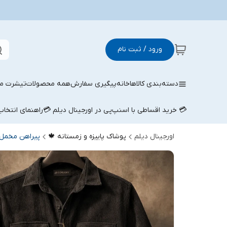
ورود / ثبت نام
دسته‌بندی کالاها
خانه
پیگیری سفارش
همه محصولات
تیشرت مر
💳 خرید اقساطی با اسنپ‌پی در اورجینال دیلم 💳
راهنمای انتخا
اورجینال دیلم
پوشاک پاییزه و زمستانه 🍁
پیراهن مخمل 