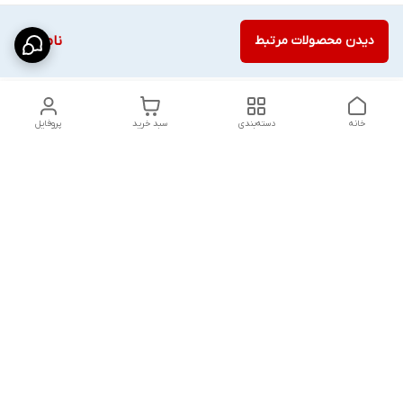
دیدن محصولات مرتبط
ناموجود
خانه
دسته‌بندی
سبد خرید
پروفایل
دسترسی سریع
شلوار بگ مردانه پارچه‌ای
استایل اولد مانی مردانه
راهنمای کامل ست کردن
اورجینال دیلم پلاس +
شلوارک مردانه در سال 202۶
بهترین تیپ اسپرت پسرانه
رنگ سال 1405