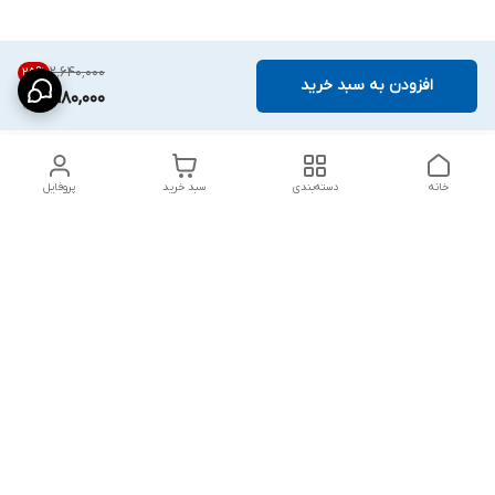
۲٬۶۴۰٬۰۰۰
25
%
افزودن به سبد خرید
1,980,000
خانه
دسته‌بندی
سبد خرید
پروفایل
دسترسی سریع
شلوار بگ مردانه پارچه‌ای
استایل اولد مانی مردانه
راهنمای کامل ست کردن
اورجینال دیلم پلاس +
شلوارک مردانه در سال 202۶