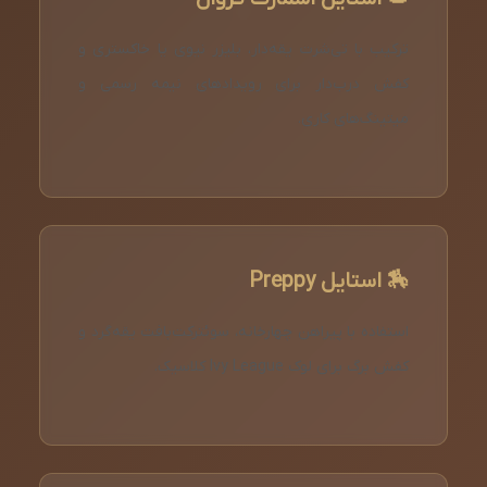
ترکیب با تی‌شرت یقه‌دار، بلیزر نیوی یا خاکستری و
کفش درب‌دار برای رویدادهای نیمه رسمی و
میتینگ‌های کاری.
🏇 استایل Preppy
استفاده با پیراهن چهارخانه، سوئترکت‌بافت یقه‌گرد و
کفش برگ برای لوک Ivy League کلاسیک.