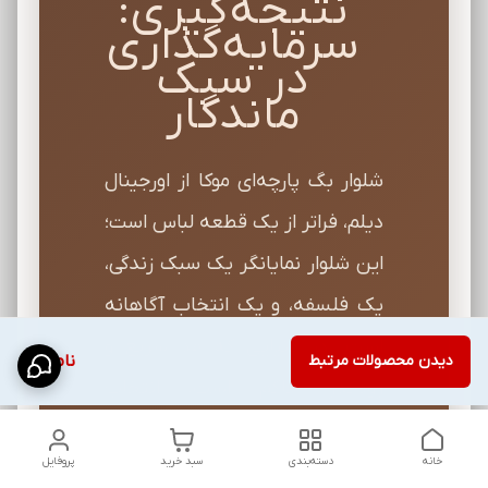
نتیجه‌گیری:
سرمایه‌گذاری
در سبک
ماندگار
شلوار بگ پارچه‌ای موکا از اورجینال
دیلم، فراتر از یک قطعه لباس است؛
این شلوار نمایانگر یک سبک زندگی،
یک فلسفه، و یک انتخاب آگاهانه
است. در دنیایی که مد سریع و
دیدن محصولات مرتبط
ناموجود
زودگذر حاکم است، انتخاب
محصولی با کیفیت بالا، طراحی
خانه
دسته‌بندی
سبد خرید
پروفایل
کلاسیک و دوام چندساله، نشان از