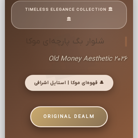
🏛️ TIMELESS ELEGANCE COLLECTION
🏛️
شلوار بگ پارچه‌ای موکا
Old Money Aesthetic 2026
🎩 قهوه‌ای موکا | استایل اشرافی
ORIGINAL DEALM