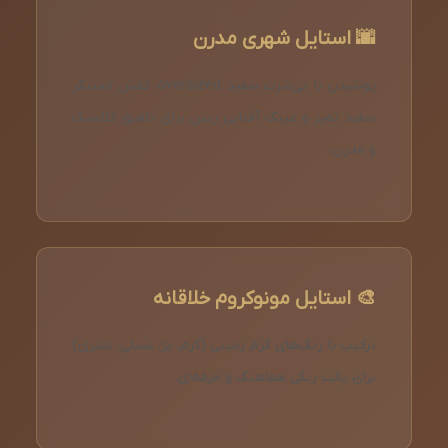
🌆 استایل شهری مدرن
پوشیدن با تی‌شرت سفید oversized، کفش اسنیکر
سفید تمیز و عینک آفتابی ریبن برای تلفیق کلاسیک
و مدرن.
🎨 استایل مونوکروم خلاقانه
ترکیب با رنگ‌های گرم زمینی (کرم، بژ، عسلی، شتری)
برای پالت رنگی هماهنگ و حرفه‌ای.