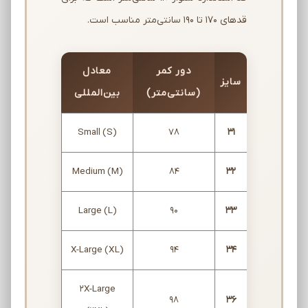
قدهای 170 تا 190 سانتی‌متر مناسب است.
دور کمر
معادل
سایز
(سانتی‌متر)
بین‌المللی
Small (S)
78
31
Medium (M)
84
32
Large (L)
90
33
X-Large (XL)
94
34
2X-Large
98
36