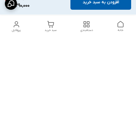
افزودن به سبد خرید
2,290,000
خانه
دسته‌بندی
سبد خرید
پروفایل
دسترسی سریع
شلوار بگ مردانه پارچه‌ای
استایل اولد مانی مردانه
راهنمای کامل ست کردن
اورجینال دیلم پلاس +
شلوارک مردانه در سال 202۶
بهترین تیپ اسپرت پسرانه
رنگ سال 1405
تجربه خرید از اورجینال
شرایط تعویض یا عودت