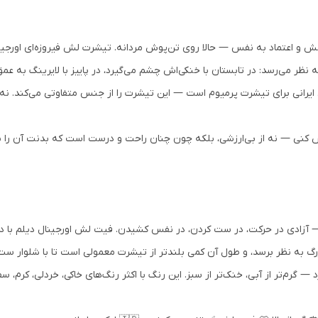
امش و اعتماد به نفس — حالا روی تن‌پوش مردانه. تیشرت لش فیروزه‌ای اورجی
ظر می‌رسد: در تابستان با خنکی‌اش چشم می‌گیرد، در پاییز با لایرینگ به عمق
 ایرانی برای تیشرت پرمیوم است — این تیشرت را از جنس متفاوتی می‌کند. نه
کنی — نه از بی‌ارزشی، بلکه چون چنان راحت و درست است که بدنت آن را ن
Relaxed / Oversi) یعنی آزادی — آزادی در حرکت، در ست کردن، در نفس کشیدن. فیت لش اورجینال 
گ به نظر برسد، و طول آن کمی بلندتر از تیشرت معمولی است تا با شلوار ست ا
 از خانواده رنگی Teal قرار دارد — گرم‌تر از آبی، خنک‌تر از سبز. این رنگ با اکثر رنگ‌های خاک