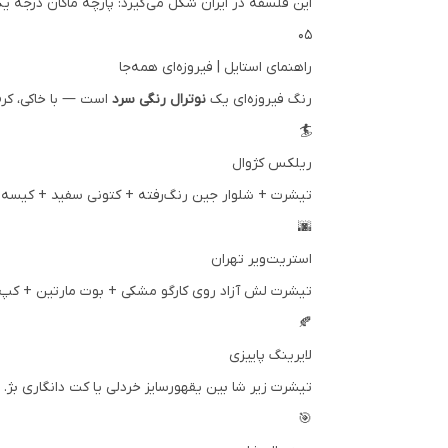
این فلسفه در ایران شکل می‌گیرد: پارچه ماکان درجه ی
۰۵
راهنمای استایل | فیروزه‌ای همه‌جا
رنگ فیروزه‌ای یک
نوترال رنگی سرد
است — با خاکی، کرم
🏄
ریلکس کژوال
تیشرت + شلوار جین رنگ‌رفته + کتونی سفید + کیسه
🌆
استریت‌ویر تهران
تیشرت لش آزاد روی کارگو مشکی + بوت مارتین + کپ تیر
🍂
لایرینگ پاییزی
تیشرت زیر شا بین یقهورسایز خردلی یا کت دانگاری بژ. 
🎯