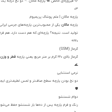
🩵 فیروزه‌ای خالص
🧶 پارچه ماکان
🪡 دو نخ درجه یک
۰۳
پارچه ماکان | علم پوشاک پریمیوم
پارچه
ماکان
یکی از محبوب‌ترین پارچه‌های جرسی ایرانی
تولید است. نتیجه؟ پارچه‌ای که هم دست دارد، هم فرم 
220+
گرماژ (GSM)
گرماژ بالای ۲۲۰ گرم بر متر مربع یعنی پارچه
قطر و وزن 
🌊
نرمی استثنایی
دو نخ بودن پارچه سطح صاف‌تر و لمس لطیف‌تری ایج
🛡️
دوام شستشو
رنگ و فرم پارچه پس از ده‌ها بار شستشو حفظ می‌شود. 