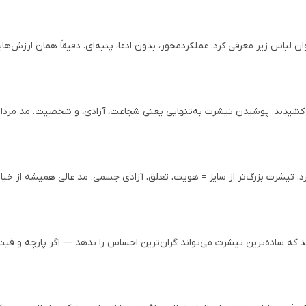
وان لباس زیر معرفی کرد. عملکردمحور، بدون ادعا، پنبه‌ای. دقیقاً همان ارزش‌ه
ون کشیدند. پوشیدن تیشرت به‌تنهایی یعنی شجاعت، آزادی، و شخصیت. مد مردان
 تیشرت بزرگ‌تر از سایز = هویت، تعلق، آزادی جسمی. مد عالی همیشه از خیابا