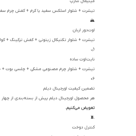
مینیمال شارپ
تیشرت + شلوار اسلکس سفید یا کرم + کفش چرم سفید.
🏔️
اوت‌دور اربان
تیشرت + شلوار تکتیکال زیتونی + کفش ترکینگ + کوله
🌙
نایت‌اوت ساده
تیشرت + شلوار چرم مصنوعی مشکی + چلسی بوت + سا
۰۶
تضمین کیفیت اورجینال دیلم
هر محصول اورجینال دیلم پیش از بسته‌بندی از چهار م
تعویض می‌کنیم
.
🧵
کنترل دوخت