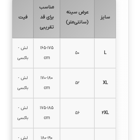
مناسب
عرض سینه
سایز
برای قد
فیت
(سانتی‌متر)
تقریبی
165-175
لش -
50
L
cm
باکسی
170-180
لش -
52
XL
cm
باکسی
175-185
لش -
56
2XL
cm
باکسی
180-190
لش -