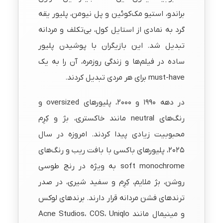
براندو، استیو مک‌کوئین و پل نیومن، پلیور یقه
گرد به نمادی از استایل کول، بی‌تکلف و مردانه
تبدیل شد. این بازیگران با پوشیدن پلیور
ساده در فیلم‌ها و زندگی روزمره، آن را به یک
must-have برای هر مردی تبدیل کردند.
در دهه ۱۹۹۰ و ۲۰۰۰، پلیورهای oversized و
رنگ‌های neutral مانند خاکستری، بژ و کِرِم
محبوبیت زیادی پیدا کردند. امروزه در سال
۲۰۲۵، پلیورهای باکسی با بافت ریب و رنگ‌های
soft monochrome به ویژه در رنج طوسی
روشن، بژ ملایم، کِرِم و سفید شیری، در صدر
ترندهای فشن مردانه قرار دارند. برندهای لوکس
و مینیمال مانند Acne Studios، COS، Uniqlo