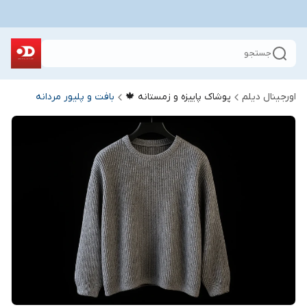
جستجو
اورجینال دیلم
پوشاک پاییزه و زمستانه 🍁
بافت و پلیور مردانه