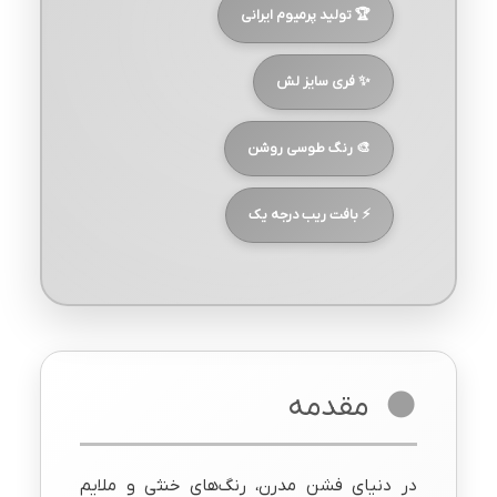
🏆 تولید پرمیوم ایرانی
✨ فری سایز لش
🎨 رنگ طوسی روشن
⚡ بافت ریب درجه یک
مقدمه
در دنیای فشن مدرن، رنگ‌های خنثی و ملایم