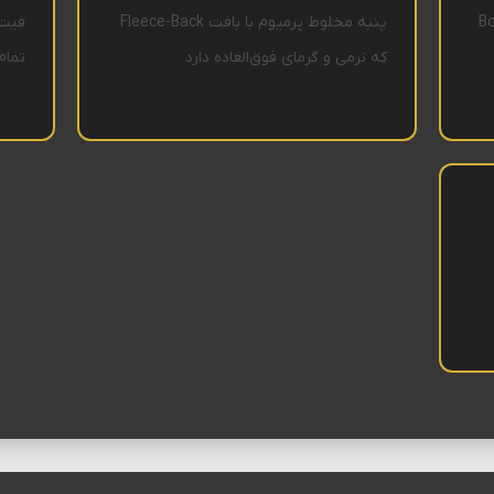
درن با فونت‌های Bold
پنبه مخلوط پرمیوم با بافت Fleece-Back
که نرمی و گرمای فوق‌العاده دارد
تمام 