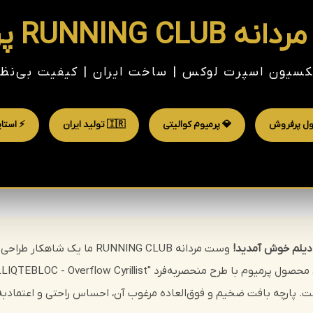
RUNNI پرمیوم 🏃‍♂️
سیون اسپرت لوکس | ساخت ایران | کیفیت بی‌نظ
ل پرفروش
💎 پرمیوم کوالیتی
🇮🇷 تولید ایران
⚡ استا
دیلم خوش آمدید!
وست مردانه RUNNING CLUB ما 
. پارچه بافت ضخیم و فوق‌العاده مرغوب آن، احساس راحتی و اعتماد‌به‌