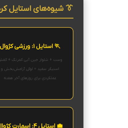
👔 شیوه‌های استایل کر
🏃 استایل ۱: ورزشی کژوال
وست + شلوار جین آبی کمرنگ + کف
اسنیکر سفید = لوکی آرامش‌بخش و
عملکردی برای روزهای آخر هفته
💼 استایل ۴: اسمارت کژوال