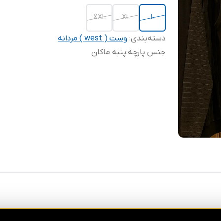
XXL
XL
L
دسته‌بندی
:
وست ( west ) مردانه
جنس پارچه
:
پنبه ماکان