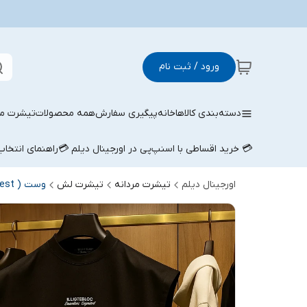
ورود / ثبت نام
دسته‌بندی کالاها
خانه
پیگیری سفارش
همه محصولات
تیشرت مر
💳 خرید اقساطی با اسنپ‌پی در اورجینال دیلم 💳
راهنمای انتخا
اورجینال دیلم
تیشرت مردانه
تیشرت لش
وست ( west ) مردانه