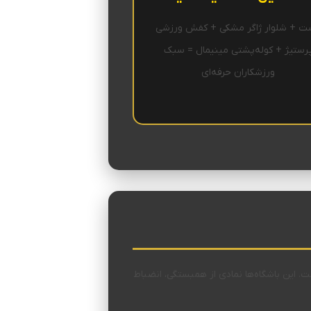
ت + شلوار ژاگر مشکی + کفش ورزشی
رستیژ + کوله‌پشتی مینیمال = سبک
ورزشکاران حرفه‌ای
وندگی نشأت گرفته که از دهه ۱۹۷۰ در اروپا و آمریکا رواج یافت. این باشگاه‌ها نمادی از همبستگی، انضباط