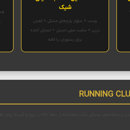
شیک
وس
وست + شلوار پارچه‌ای مشکی + کفش
پ
دربی + ساعت مچی استیل = استایل آماده
برای رستوران یا کافه
مفهوم "Running Club" از فرهنگ جوامع ورزشی و باشگاه‌های د