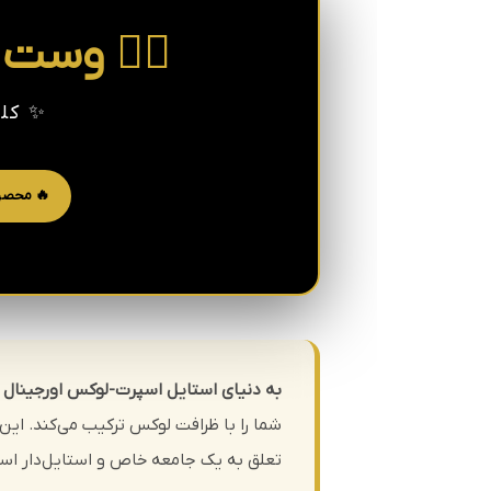
🏃‍♂️ وست مردانه NG CLUB
✨ کلک
🔥 محصو
به دنیای استایل اسپرت-لوکس اورجینال 
تعلق به یک جامعه خاص و استایل‌دار است