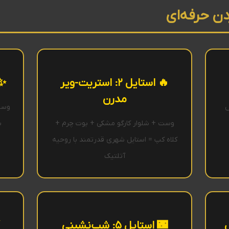
دن حرفه‌ای
🔥 استایل ۲: استریت-ویر
✨ اس
مدرن
ش
وست
وست + شلوار کارگو مشکی + بوت چرم +
ب
کلاه کپ = استایل شهری قدرتمند با روحیه
آتلتیک
🌃 استایل ۵: شب‌نشینی
⚡