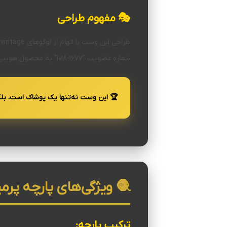
🎭 مفهوم طراحی
شماره عضویت "1677-1018" به محصول هویتی داستانی و احساس انحصاری بودن می‌بخشد.
🏆 این وست نه‌تنها یک پوشاک است، بلک
🧶 ویژگی‌های پارچه پرم
ترکیب پارچه: