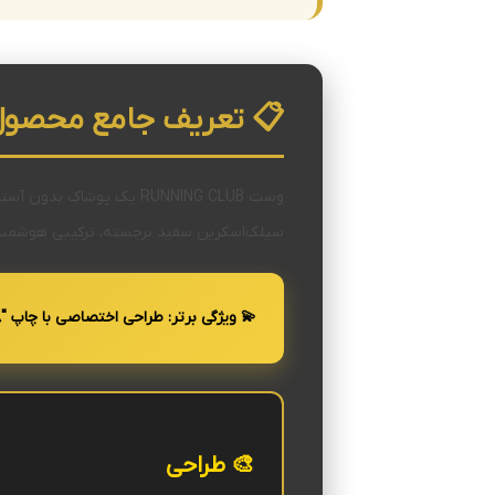
📋 تعریف جامع محصول
وست RUNNING CLUB یک پو
سیلک‌اسکرین سفید برجسته، ترکیبی هوشمندان
💫
ویژگی برتر:
طراحی اختصاصی با چاپ "Members 1677-1018" که احساس انحصاری بودن و تعلق به یک باشگاه ویژه را القا می‌کند!
🎨 طراحی