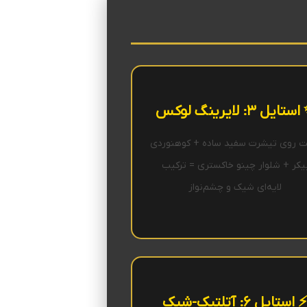
تایل ۳: لایرینگ لوکس
 روی تیشرت سفید ساده + کوهنوردی
یکر + شلوار چینو خاکستری = ترکیب
لایه‌ای شیک و چشم‌نواز
 استایل ۶: آتلتیک-شیک