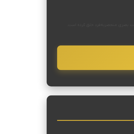
یپوگرافی مدرن سایریلیک، یک هویت بصری منحصربه‌فرد خلق کرده است.