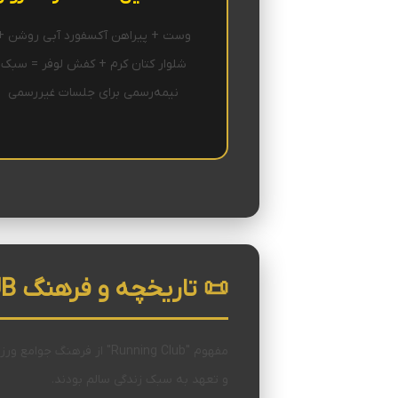
وست + پیراهن آکسفورد آبی روشن +
شلوار کتان کرم + کفش لوفر = سبک
نیمه‌رسمی برای جلسات غیررسمی
📜 تاریخچه و فرهنگ RUNNING CLUB
و تعهد به سبک زندگی سالم بودند.