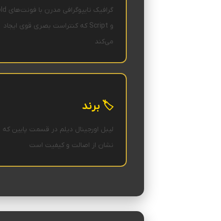
گرافیک تایپوگرافی م
و Script که کنتراست بصری قوی ایجاد
می‌کند
🏷️ برند
لیبل اورجینال دیلم در قسمت پایین که
نشان از اصالت و کیفیت است