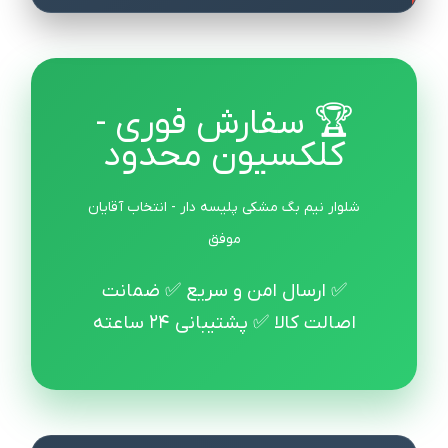
🏆 سفارش فوری -
کلکسیون محدود
شلوار نیم بگ مشکی پلیسه دار - انتخاب آقایان
موفق
✅ ارسال امن و سریع ✅ ضمانت
اصالت کالا ✅ پشتیبانی 24 ساعته