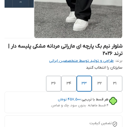
شلوار نیم بگ پارچه ای مازراتی مردانه مشکی پلیسه دار |
ترند 2026
برند:
طراحی و تولید توسط متخصصین ایرانی
سایزتان را انتخاب کنید
36
34
33
32
31
هر قسط با ترب‌پی:
۴۵۷٬۵۰۰
تومان
۴ قسط ماهانه. بدون سود، چک و ضامن.
تضمین کیفیت