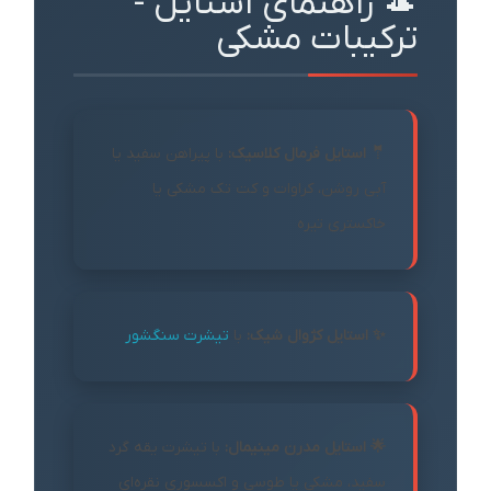
🎩 راهنمای استایل -
ترکیبات مشکی
🤵 استایل فرمال کلاسیک:
با پیراهن سفید یا
آبی روشن، کراوات و کت تک مشکی یا
خاکستری تیره
✨ استایل کژوال شیک:
با
تیشرت سنگشور
🌟 استایل مدرن مینیمال:
با تیشرت یقه گرد
سفید، مشکی یا طوسی و اکسسوری نقره‌ای