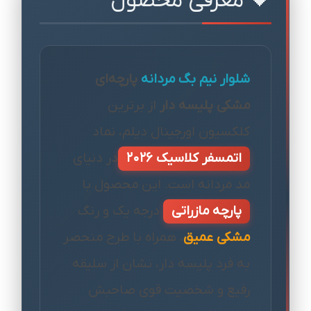
🖤 معرفی محصول
شلوار نیم بگ مردانه
پارچه‌ای
مشکی پلیسه دار
از برترین
کلکسیون اورجینال دیلم، نماد
اتمسفر کلاسیک 2026
در دنیای
مد مردانه است. این محصول با
پارچه مازراتی
درجه یک و رنگ
مشکی عمیق
، همراه با طرح منحصر
به فرد پلیسه دار، نشان از سلیقه
رفیع و شخصیت قوی صاحبش