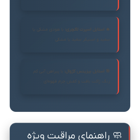
🔥 استایل اسپرت لاکچری:
با هودی مشکی یا
سفید و اسنیکر سفید یا مشکی
🎯 استایل بیزینس کژوال:
با پیراهن آبی کم
رنگ، ژاکت بافت و کفش چرم قهوه‌ای
🧼 راهنمای مراقبت ویژه