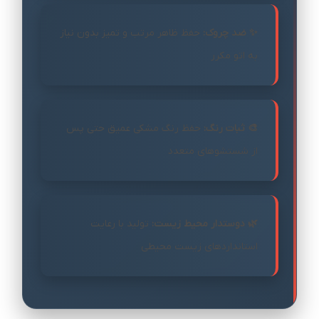
✨ ضد چروک:
حفظ ظاهر مرتب و تمیز بدون نیاز
به اتو مکرر
🎨 ثبات رنگ:
حفظ رنگ مشکی عمیق حتی پس
از شستشوهای متعدد
🌿 دوستدار محیط زیست:
تولید با رعایت
استانداردهای زیست محیطی