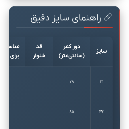
📏 راهنمای سایز دقیق
دور کمر
قد
مناسب
سایز
(سانتی‌متر)
شلوار
برای قد
78
31
85
32