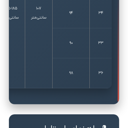
165-185
107
94
34
سانتی‌متر
سانتی‌متر
90
33
98
36