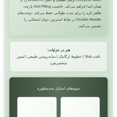
همان ابتدا فراهم می‌کند. خاصیت Anti-Pilling پارچه،
ظاهر تازه را برای مدت طولانی حفظ می‌کند. دوخت‌های
Double-Needle در نقاط استرس، دوام استثنایی را
تضمین می‌کنند.
هنر در جزئیات:
بافت Slub | خطوط ارگانیک | سایه‌روشن طبیعی | لمس
منحصربفرد
شیوه‌های استایل چندمنظوره
با شلوار اسلکس
با جین راسته
خاکستری برای دفتر
مشکی برای قرار