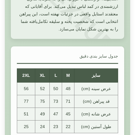
ارزشمندی در کمد لباس تبدیل می‌کند. برای آقایانی که
معتقدند استایل واقعی در جزئیات نهفته است، این پیراهن
انتخابی است که شخصیت پخته و سلیقه تکامل‌یافته شما
را به بهترین شکل نمایان می‌سازد.
جدول سایز بندی دقیق
سایز
M
L
XL
2XL
عرض سینه (cm)
48
50
52
56
قد پیراهن (cm)
71
73
75
77
عرض شانه (cm)
45
47
49
51
طول آستین (cm)
22
23
24
25