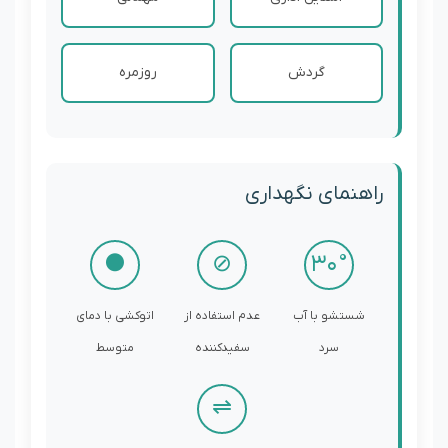
گردش
روزمره
راهنمای نگهداری
●
⊘
30°
شستشو با آب
عدم استفاده از
اتوکشی با دمای
سرد
سفیدکننده
متوسط
⇌