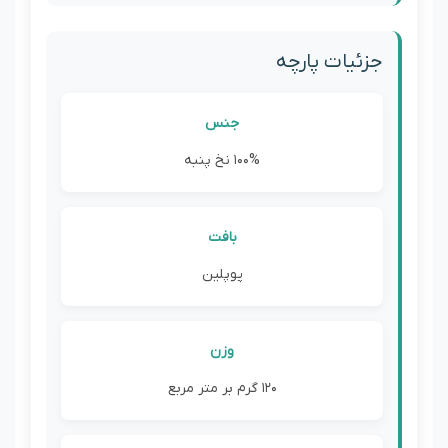
جزئیات پارچه
جنس
100% نخ پنبه
بافت
پوپلین
وزن
120 گرم بر متر مربع